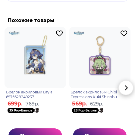
Яо Яо - играбельный Дендро персонаж в "Genshin
Impact". Она является младшей ученицей
Владыки Песен и Скитаний, обучаясь у неё
Похожие товары
вместе с Сян Лин, а также помощницей Гань Юй.
Её элементальный навык и взрыв стихии
призывают Бросающего Юэгуя и Прыгающего
Юэгуя, которые непрерывно бросают Редьки
белого нефрита и восстанавливают HP членам
отряда, а также наносят Дендро урон
противникам.
Брелок акриловый Layla
Брелок акриловый Chibi
6975628249237
Expressions Kuki Shinobu
6975628248377
699р.
569р.
769р.
629р.
35 Pop-Баллов
28 Pop-Баллов