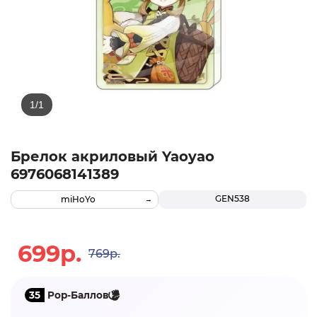
Брелок акриловый Yaoyao
6976068141389
GEN538
miHoYo
699р.
769р.
35
Pop-Баллов