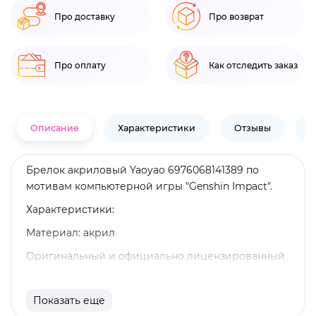
Про доставку
Про возврат
Про оплату
Как отследить заказ
Описание
Характеристики
Отзывы
В
Брелок акриловый Yaoyao 6976068141389 по
мотивам компьютерной игры "Genshin Impact".
Характеристики:
Материал: акрил
Оригинальный и официально лицензированный
продукт
Бренд: Genshin Impact
Показать еще