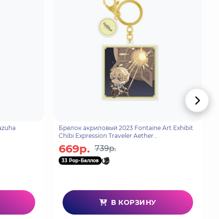
Брелок акриловый 2023 Fontaine Art Exhibit
Chibi Expression Traveler Aether
6976068149620
669р.
739р.
33 Pop-Баллов
В КОРЗИНУ