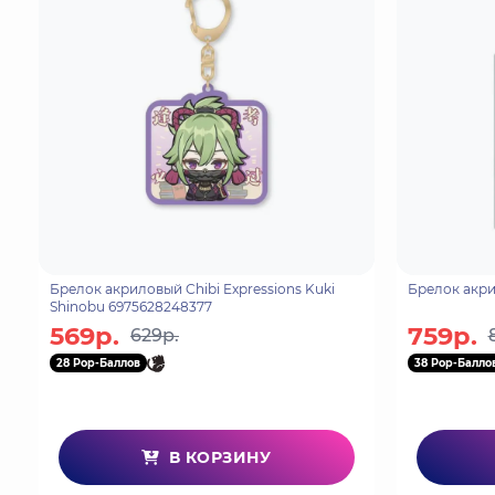
Брелок акриловый Chibi Expressions Kuki
Shinobu 6975628248377
569р.
759р.
629р.
28 Pop-Баллов
38 Pop-Балло
В КОРЗИНУ