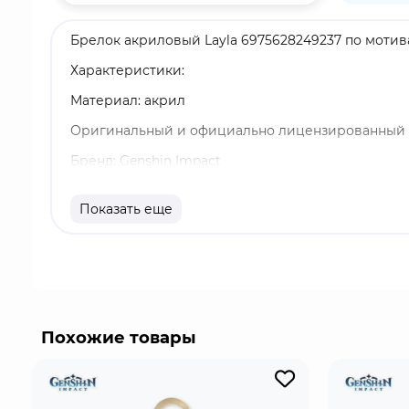
Брелок акриловый Layla 6975628249237 по мотив
Характеристики:
Материал: акрил
Оригинальный и официально лицензированный 
Бренд: Genshin Impact
Лайла - играбельный Крио персонаж в "Genshin I
Показать еще
щит активен, его Метеоры наносят противникам 
врагам в области.
Похожие товары