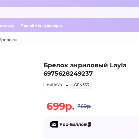
оставку
Про обмен и возврат
Брелоки
Брелок акриловый Layla
6975628249237
miHoYo
GEN533
699р.
769р.
35
Pop-Баллов