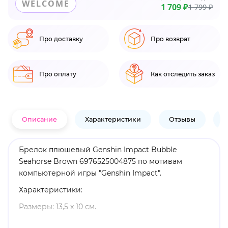
WELCOME
1 709 ₽
1 799 ₽
Про доставку
Про возврат
Про оплату
Как отследить заказ
Описание
Характеристики
Отзывы
В
Брелок плюшевый Genshin Impact Bubble
Seahorse Brown 6976525004875 по мотивам
компьютерной игры "Genshin Impact".
Характеристики:
Размеры: 13,5 х 10 см.
Материал: плюш.