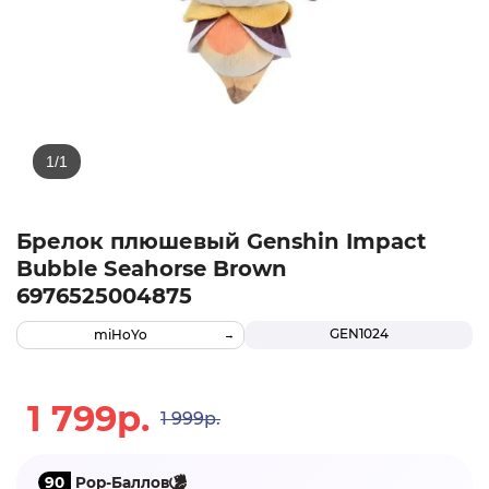
Брелок плюшевый Genshin Impact
Bubble Seahorse Brown
6976525004875
GEN1024
miHoYo
1 799р.
1 999р.
90
Pop-Баллов