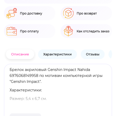
Про доставку
Про возврат
Про оплату
Как отследить заказ
Описание
Характеристики
Отзывы
В
Брелок акриловый Genshin Impact Nahida
6976068149958 по мотивам компьютерной игры
"Genshin Impact".
Характеристики:
Размер: 5,4 x 6,7 см.
Материал: акрил.
Оригинальный и официально лицензированный