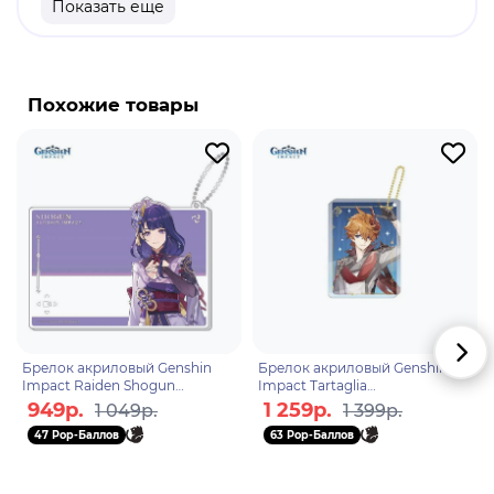
Показать еще
продукт.
Бренд: Genshin Impact.
Нахида - играбельный Дендро персонаж. Она
Похожие товары
является малой властительницей Кусанали,
текущим Дендро Архонтом. Нахида - персонаж
Дендро, который создаёт условия для Дендро
реакций и наносит урон, даже будучи
неактивным. Её элементальный навык отмечает
противников Семенем скандхи и связывает их,
когда они находятся на определённом
расстоянии друг от друга.
Брелок акриловый Genshin
Брелок акриловый Genshin
Impact Raiden Shogun
Impact Tartaglia
6942421104162
6972957489839
949р.
1 259р.
1 049р.
1 399р.
47 Pop-Баллов
63 Pop-Баллов