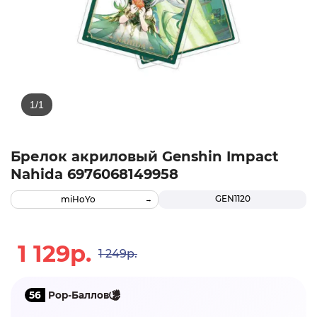
Брелок акриловый Genshin Impact
Nahida 6976068149958
GEN1120
miHoYo
1 129р.
1 249р.
56
Pop-Баллов