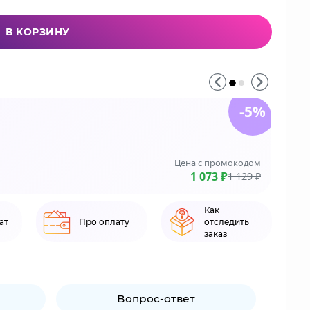
В КОРЗИНУ
-5%
До 3
На зака
Цена с промокодом
LE
1 073 ₽
1 129 ₽
Как
ат
Про оплату
отследить
заказ
Вопрос-ответ