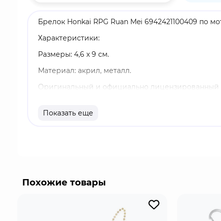
Брелок Honkai RPG Ruan Mei 6942421100409 по мот
Характеристики:
Размеры: 4,6 x 9 см.
Материал: акрил, металл.
Оригинальный и официально лицензированный 
Бренд: Honkai: Star Rail.
Показать еще
Руань Мэй - милый и элегантный учёный, член №
привлекла внимание Ноуса и начала исследовать
Скривлумом и Стивеном в разработке Симулиро
Похожие товары