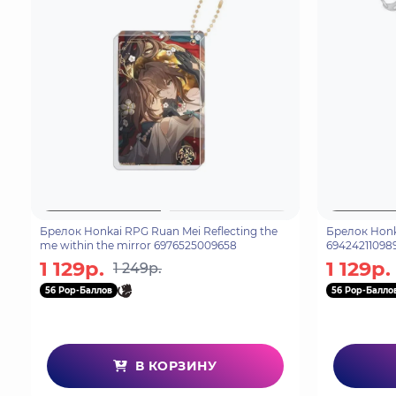
Брелок Honkai RPG Ruan Mei Reflecting the
Брелок Honk
me within the mirror 6976525009658
694242110989
1 129р.
1 129р.
1 249р.
56 Pop-Баллов
56 Pop-Балло
В КОРЗИНУ