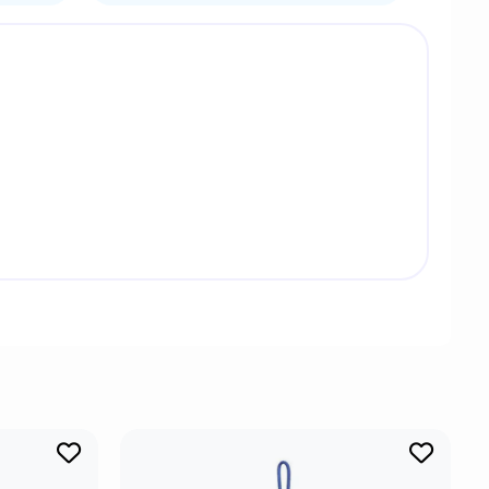
ук. Своим талантом и ужасающим упорством она
аря этому Херта пригласила её сотрудничать с