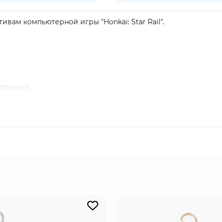
ивам компьютерной игры "Honkai: Star Rail".
продукт.
 81 Общества гениев. Эксперт в области биологических на
 происхождение жизни в тайном уголке Вселенной. Благод
ванной Вселенной.