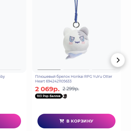
mby
Плюшевый брелок Honkai RPG YuYu Otter
Heart 6942421105633
2 069р.
2 299р.
103 Pop-Баллов
В КОРЗИНУ