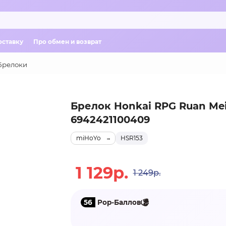
оставку
Про обмен и возврат
Брелоки
Брелок Honkai RPG Ruan Me
6942421100409
miHoYo
HSR153
1 129р.
1 249р.
56
Pop-Баллов