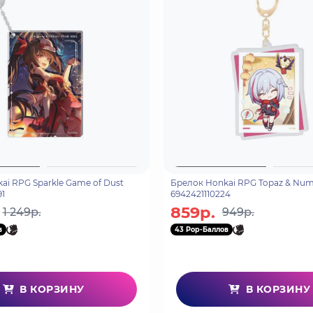
ai RPG Sparkle Game of Dust
Брелок Honkai RPG Topaz & Nu
1
6942421110224
859р.
1 249р.
949р.
в
43 Pop-Баллов
В КОРЗИНУ
В КОРЗИНУ