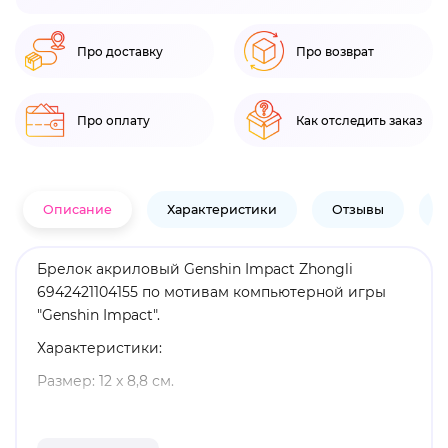
Про доставку
Про возврат
Про оплату
Как отследить заказ
Описание
Характеристики
Отзывы
В
Брелок акриловый Genshin Impact Zhongli
6942421104155 по мотивам компьютерной игры
"Genshin Impact".
Характеристики:
Размер: 12 x 8,8 см.
Материал: металл, акрил.
Оригинальный и официально лицензированный