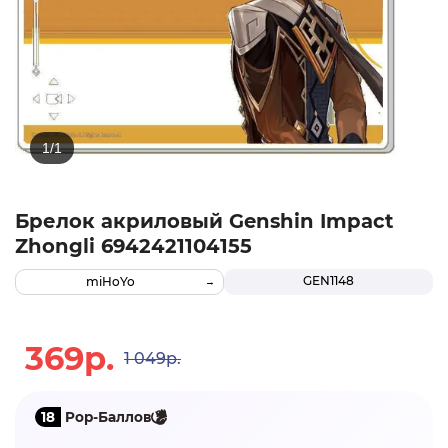
Брелок акриловый Genshin Impact
Zhongli 6942421104155
GEN1148
miHoYo
369р.
1 049р.
18
Pop-Баллов