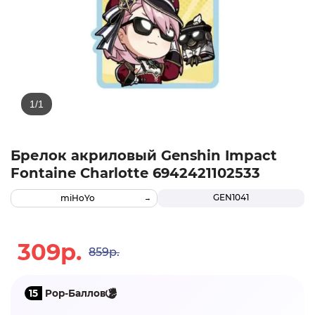
Брелок акриловый Genshin Impact
Fontaine Charlotte 6942421102533
GEN1041
miHoYo
309р.
859р.
15
Pop-Баллов