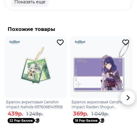
Показать еще
продукт.
Бренд: Genshin Impact.
Шарлотта - играбельный криоперсонаж.
Похожие товары
Шарлотта, журналистка из "Паровой птицы",
всегда начеку в поисках эксклюзивной
информации. Неутомимая и неукротимая, она не
остановится, пока не узнает правду, даже если
это будет грозить ей опасностью.
Брелок акриловый Genshin
Брелок акриловый Genshin
Impact Nahida 6976068149958
Impact Raiden Shogun
6942421104162
439р.
369р.
1 249р.
1 049р.
22 Pop-Баллов
18 Pop-Баллов