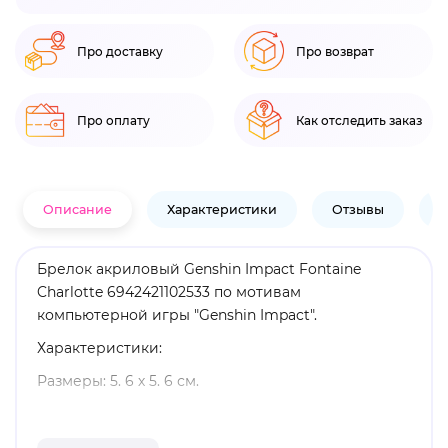
Про доставку
Про возврат
Про оплату
Как отследить заказ
Описание
Характеристики
Отзывы
В
Брелок акриловый Genshin Impact Fontaine
Charlotte 6942421102533 по мотивам
компьютерной игры "Genshin Impact".
Характеристики:
Размеры: 5. 6 х 5. 6 см.
Материал: акрил, металл.
Оригинальный и официально лицензированный