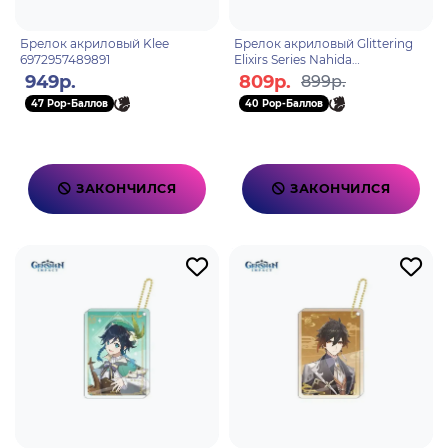
Брелок акриловый Klee
Брелок акриловый Glittering
6972957489891
Elixirs Series Nahida
6976068147602
949р.
809р.
899р.
47 Pop-Баллов
40 Pop-Баллов
ЗАКОНЧИЛСЯ
ЗАКОНЧИЛСЯ