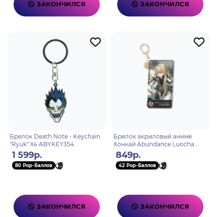
ЗАКОНЧИЛСЯ
ЗАКОНЧИЛСЯ
Брелок Death Note - Keychain
Брелок акриловый аниме
"Ryuk" X4 ABYKEY354
Хонкай Abundance Luocha
Лоча
1 599р.
849р.
80 Pop-Баллов
42 Pop-Баллов
ЗАКОНЧИЛСЯ
ЗАКОНЧИЛСЯ