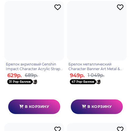
Брелок акриловый Genshin
Брелок металлический
Impact Character Acrylic Strap
Character Banner Art Metal &
Paimon 6974696616217
Resin Keychain Adrift in the
629р.
949р.
689р.
1 049р.
Harbor 6974696617498
31 Pop-Баллов
47 Pop-Баллов
В КОРЗИНУ
В КОРЗИНУ