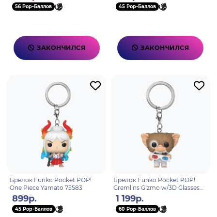
56 Pop-Баллов
45 Pop-Баллов
ЗАКОНЧИЛСЯ
ЗАКОНЧИЛСЯ
Брелок Funko Pocket POP!
Брелок Funko Pocket POP!
One Piece Yamato 75583
Gremlins Gizmo w/3D Glasses
49883
899р.
1 199р.
45 Pop-Баллов
60 Pop-Баллов