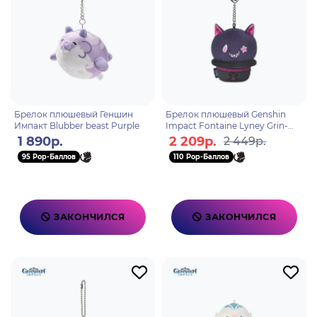
Брелок плюшевый Геншин
Брелок плюшевый Genshin
Импакт Blubber beast Purple
Impact Fontaine Lyney Grin-
Malkin Cat 6976525004776
1 890р.
2 209р.
2 449р.
95 Pop-Баллов
110 Pop-Баллов
ЗАКОНЧИЛСЯ
ЗАКОНЧИЛСЯ