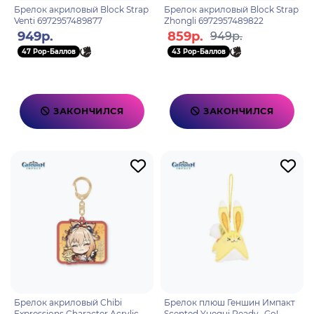
Брелок акриловый Block Strap
Брелок акриловый Block Strap
Venti 6972957489877
Zhongli 6972957489822
949р.
859р.
949р.
47 Pop-Баллов
43 Pop-Баллов
ЗАКОНЧИЛСЯ
ЗАКОНЧИЛСЯ
Брелок акриловый Chibi
Брелок плюш Геншин Импакт
Expressions Character Acrylic
Scented Yuegui Ready…Go!