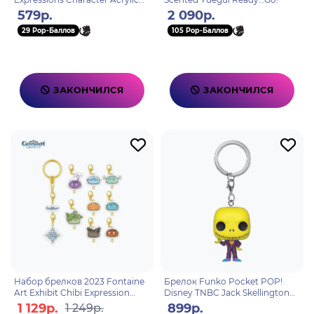
Keychain Yoimiya
579р.
2 090р.
6976068147343
29 Pop-Баллов
105 Pop-Баллов
ЗАКОНЧИЛСЯ
ЗАКОНЧИЛСЯ
Набор брелков 2023 Fontaine
Брелок Funko Pocket POP!
Art Exhibit Chibi Expression
Disney TNBC Jack Skellington
Ruin Guard 6976068149644
BLKLT
1 129р.
899р.
1 249р.