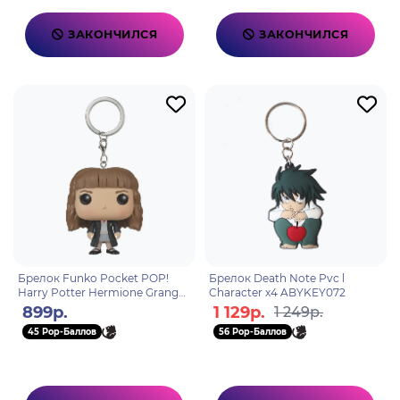
ЗАКОНЧИЛСЯ
ЗАКОНЧИЛСЯ
Брелок Funko Pocket POP!
Брелок Death Note Pvc l
Harry Potter Hermione Granger
Character x4 ABYKEY072
7617
899р.
1 129р.
1 249р.
45 Pop-Баллов
56 Pop-Баллов