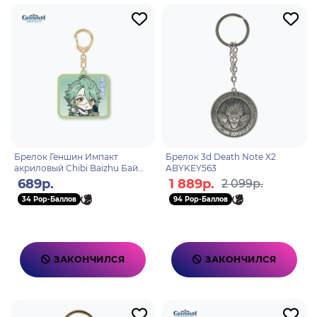
Брелок Геншин Импакт
Брелок 3d Death Note X2
акриловый Chibi Baizhu Бай
ABYKEY563
Чжу
689р.
1 889р.
2 099р.
34 Pop-Баллов
94 Pop-Баллов
ЗАКОНЧИЛСЯ
ЗАКОНЧИЛСЯ