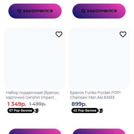
ЗАКОНЧИЛСЯ
ЗАКОНЧИЛСЯ
Набор подарочный (брелок,
Брелок Funko Pocket POP!
карточки) Genshin Impact
Chainsaw Man Aki 83633
Diluc 6942421106395
1 349р.
899р.
1 499р.
67 Pop-Баллов
45 Pop-Баллов