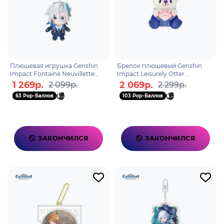
Плюшевая игрушка Genshin
Брелок плюшевый Genshin
Impact Fontaine Neuvillette
Impact Leisurely Otter
6942421101437
6976525004783
1 269р.
2 069р.
2 099р.
2 299р.
63 Pop-Баллов
103 Pop-Баллов
ЗАКОНЧИЛСЯ
ЗАКОНЧИЛСЯ