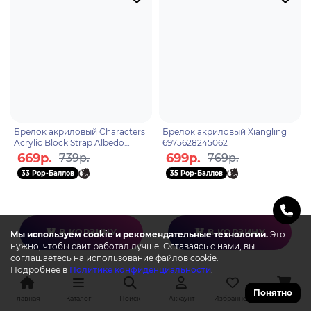
Брелок акриловый Characters
Брелок акриловый Xiangling
Acrylic Block Strap Albedo
6975628245062
6974696611373
669р.
699р.
739р.
769р.
33 Pop-Баллов
35 Pop-Баллов
В КОРЗИНУ
В КОРЗИНУ
Мы используем cookie и рекомендательные технологии.
Это
нужно, чтобы сайт работал лучше. Оставаясь с нами, вы
соглашаетесь на использование файлов cookie.
Подробнее в
Политике конфиденциальности
.
Понятно
Главная
Каталог
Поиск
Аккаунт
Избранное
Корзина