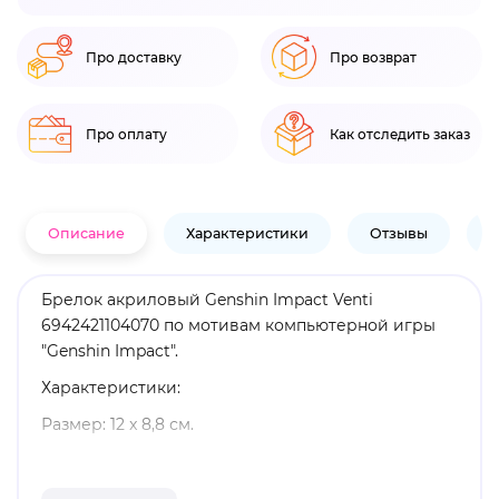
Про доставку
Про возврат
Про оплату
Как отследить заказ
Описание
Характеристики
Отзывы
В
Брелок акриловый Genshin Impact Venti
6942421104070 по мотивам компьютерной игры
"Genshin Impact".
Характеристики:
Размер: 12 x 8,8 см.
Материал: металл, акрил.
Оригинальный и официально лицензированный