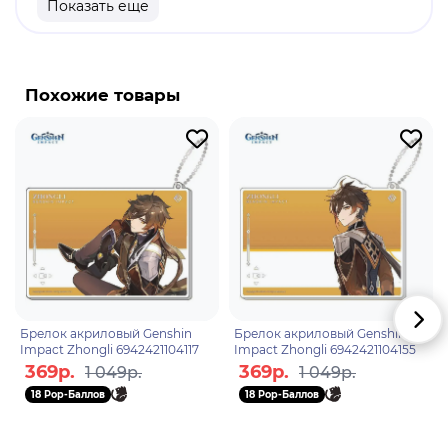
Показать еще
продукт.
Бренд: Genshin Impact.
Венти - играбельный Анемо персонаж. Венти -
Похожие товары
это веселый вечно жизнерадостный бард. Но со
своим луком этот персонаж управляется не хуже,
чем с лирой. Его анемо способности не только
идеальны для изучения мира, но и просто
необходимы для прохождения сложного контента
игры.
Брелок акриловый Genshin
Брелок акриловый Genshin
Impact Zhongli 6942421104117
Impact Zhongli 6942421104155
369р.
369р.
1 049р.
1 049р.
18 Pop-Баллов
18 Pop-Баллов