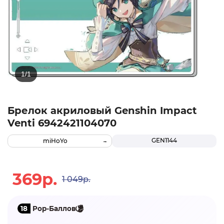
Брелок акриловый Genshin Impact
Venti 6942421104070
GEN1144
miHoYo
369р.
1 049р.
18
Pop-Баллов