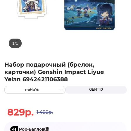
Набор подарочный (брелок,
карточки) Genshin Impact Liyue
Yelan 6942421106388
GEN1110
miHoYo
829р.
1 499р.
41
Pop-Баллов