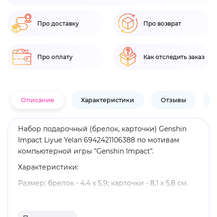
Про доставку
Про возврат
Про оплату
Как отследить заказ
Описание
Характеристики
Отзывы
В
Набор подарочный (брелок, карточки) Genshin
Impact Liyue Yelan 6942421106388 по мотивам
компьютерной игры "Genshin Impact".
Характеристики:
Размер: брелок - 4,4 х 5,9; карточки - 8,1 х 5,8 см.
Материал: акрил.
Оригинальный и официально лицензированный