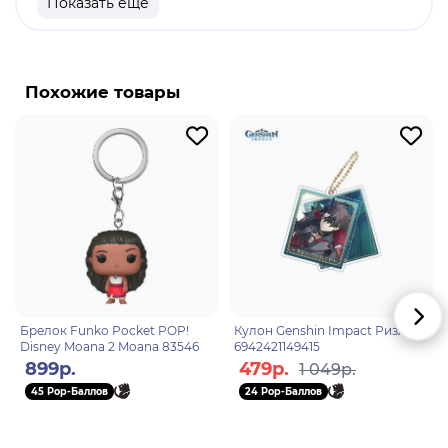
Показать еще
продукт.
Бренд: Genshin Impact.
Е Лань - водный играбельный персонаж. Е Лань -
Похожие товары
элегантная пятизвёздочная гидро-лучница.
Загадочная и иногда неуловимая личность, о
которой не так много известно, но в то же время
ее покровительство и благосклонность многим
интересны.
Брелок Funko Pocket POP!
Кулон Genshin Impact Ризли
Disney Moana 2 Moana 83546
6942421149415
899р.
479р.
1 049р.
45 Pop-Баллов
24 Pop-Баллов