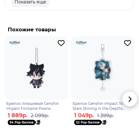
Показать еще
продукт.
Бренд: Genshin Impact.
Лайни - играбельный персонаж, поджигатель,
Похожие товары
великий маг Фонтейна и брат-близнец Линетт.
Он превращает себя в Grin-Malkin Cat, который
может быстро перемещаться. Когда кот
приближается к противникам, онотправляет на
них пламя, нанося не более одной единицы пиро
урона каждому противнику.
Брелок плюшевый Genshin
Брелок Genshin Impact To the
Impact Fontaine Ризли
Stars Shining in the Depths
6942421101444
Arlecchino 6942421102229
1 889р.
1 049р.
2 099р.
1 399р.
94 Pop-Баллов
52 Pop-Баллов