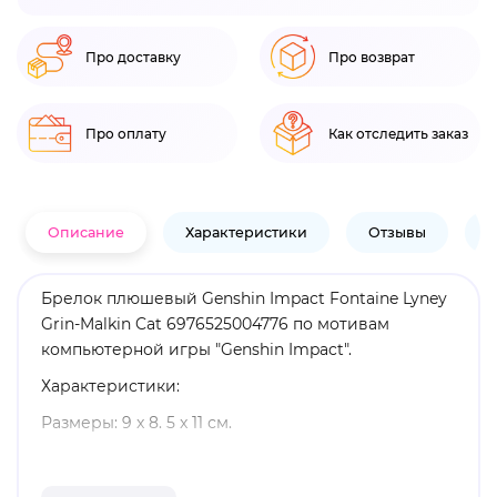
Про доставку
Про возврат
Про оплату
Как отследить заказ
Описание
Характеристики
Отзывы
В
Брелок плюшевый Genshin Impact Fontaine Lyney
Grin-Malkin Cat 6976525004776 по мотивам
компьютерной игры "Genshin Impact".
Характеристики:
Размеры: 9 x 8. 5 x 11 см.
Материал: плюш, металл.
Оригинальный и официально лицензированный