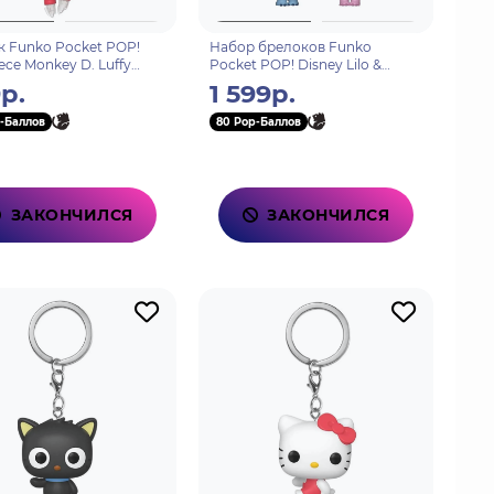
 Funko Pocket POP!
Набор брелоков Funko
ece Monkey D. Luffy
Pocket POP! Disney Lilo &
ad Arc) 88262
Stitch Stitch & Angel 2шт 36370
р.
1 599р.
-Баллов
80 Pop-Баллов
ЗАКОНЧИЛСЯ
ЗАКОНЧИЛСЯ