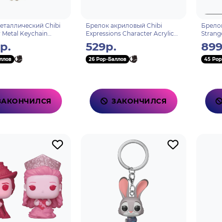
еталлический Chibi
Брелок акриловый Chibi
Брелок
 Metal Keychain
Expressions Character Acrylic
Strang
6974696612554
Keychain Albedo
Buckle
р.
529р.
899
6974096530120
ллов
26 Pop-Баллов
45 Pop
ЗАКОНЧИЛСЯ
ЗАКОНЧИЛСЯ