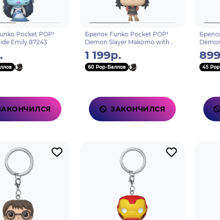
unko Pocket POP!
Брелок Funko Pocket POP!
Брелок
ide Emily 87243
Demon Slayer Makomo with
Demon 
Flower Headdress 72615
(Attac
.
1 199р.
899
ллов
60 Pop-Баллов
45 Pop
ЗАКОНЧИЛСЯ
ЗАКОНЧИЛСЯ