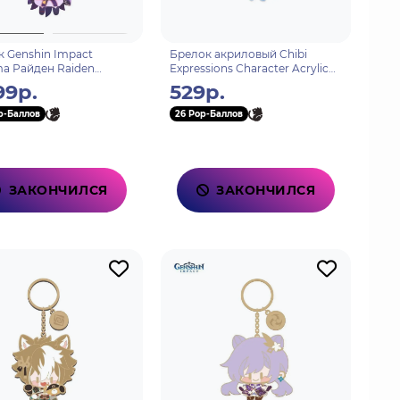
 Genshin Impact
Брелок акриловый Chibi
ma Райден Raiden
Expressions Character Acrylic
8147503
Keychain Sangonomiya
99р.
529р.
Kokomi 6974696616569
p-Баллов
26 Pop-Баллов
ЗАКОНЧИЛСЯ
ЗАКОНЧИЛСЯ