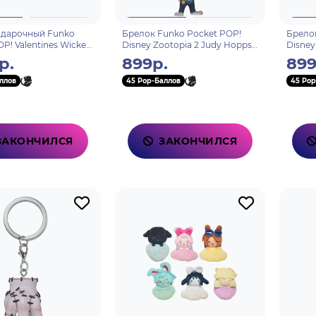
одарочный Funko
Брелок Funko Pocket POP!
Брелок
P! Valentines Wicked
Disney Zootopia 2 Judy Hopps
Disney
7
86640
86641
р.
899р.
899
ллов
45 Pop-Баллов
45 Pop
ЗАКОНЧИЛСЯ
ЗАКОНЧИЛСЯ