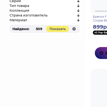
Серия
Тип товара
Коллекция
Страна изготовитель
Брелок F
Материал
Corpse Br
899р
Найдено:
509
Показать
45 Pop-Ба