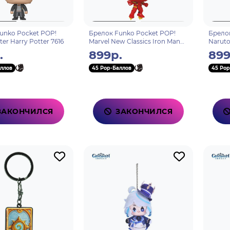
unko Pocket POP!
Брелок Funko Pocket POP!
Брелок
ter Harry Potter 7616
Marvel New Classics Iron Man
Naruto
82494
Uchiha
.
899р.
899
ллов
45 Pop-Баллов
45 Pop
ЗАКОНЧИЛСЯ
ЗАКОНЧИЛСЯ