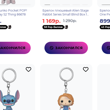
unko Pocket POP!
Брелок плюшевый Alien Stage
Брелок
y S2 Thing 86678
Rabbit Series Small Blind Box 1
One Pi
шт 6972797300370
(Egghe
.
1 169р.
899
1 290р.
ллов
58 Pop-Баллов
45 Pop
ЗАКОНЧИЛСЯ
ЗАКОНЧИЛСЯ