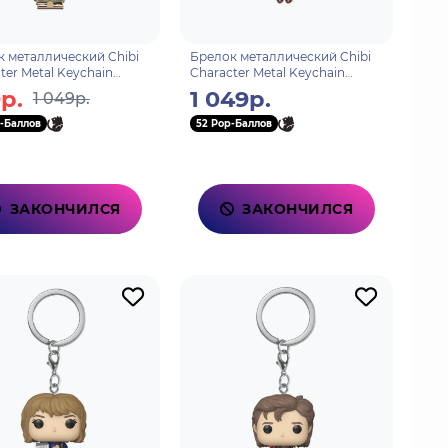
 металлический Chibi
Брелок металлический Chibi
ter Metal Keychain
Character Metal Keychain
6974696617856
Keqing 6974096530403
р.
1 049р.
1 049р.
-Баллов
52 Pop-Баллов
ЗАКОНЧИЛСЯ
ЗАКОНЧИЛСЯ