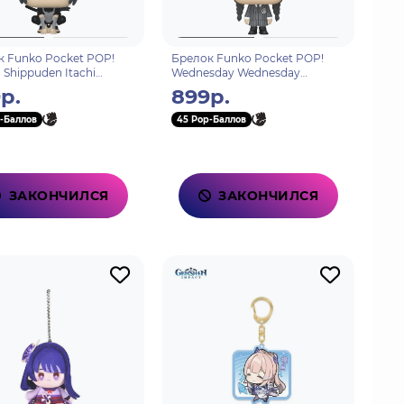
 Funko Pocket POP!
Брелок Funko Pocket POP!
 Shippuden Itachi
Wednesday Wednesday
 (Moonlit) 75554
Addams 81863
р.
899р.
-Баллов
45 Pop-Баллов
ЗАКОНЧИЛСЯ
ЗАКОНЧИЛСЯ