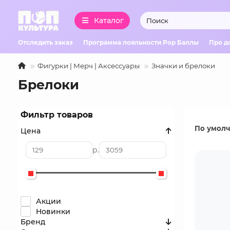
Каталог
Отследить заказ
Программа лояльности Pop Баллы
Про д
Фигурки | Мерч | Аксессуары
Значки и брелоки
Брелоки
Фильтр товаров
По умол
Цена
р.
Акции
Новинки
Бренд