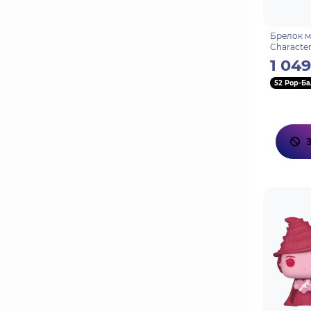
Брелок м
Character
Yoimiya 
1 049
52 Pop-Ба