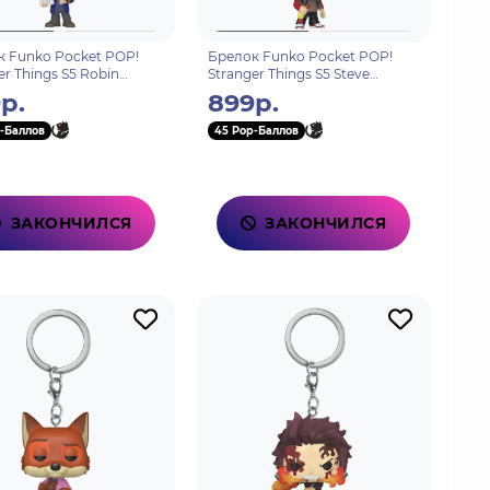
 Funko Pocket POP!
Брелок Funko Pocket POP!
er Things S5 Robin
Stranger Things S5 Steve
y 86615
Harrington 86616
р.
899р.
-Баллов
45 Pop-Баллов
ЗАКОНЧИЛСЯ
ЗАКОНЧИЛСЯ