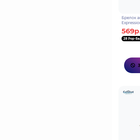
Брелок а
Expressio
69760681
569р
28 Pop-Ба