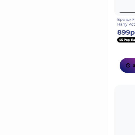
Брелок F
Harry Pot
899р
45 Pop-Ба