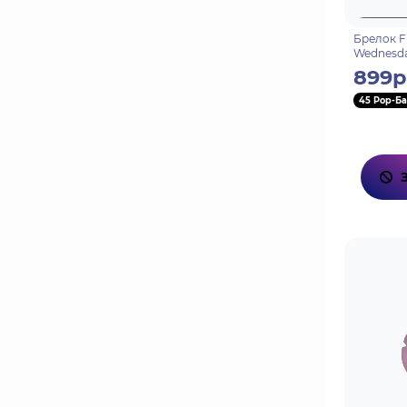
Брелок F
Wednesda
899р
45 Pop-Ба