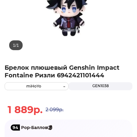
Брелок плюшевый Genshin Impact
Fontaine Ризли 6942421101444
GEN1038
miHoYo
1 889р.
2 099р.
94
Pop-Баллов