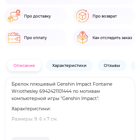
Про доставку
Про возврат
Про оплату
Как отследить заказ
Описание
Характеристики
Отзывы
В
Брелок плюшевый Genshin Impact Fontaine
Wriothesley 6942421101444 по мотивам
компьютерной игры "Genshin Impact".
Характеристики:
Размеры: 9. 6 x 7 см.
Материал: плюш, металл.
Оригинальный и официально лицензированный