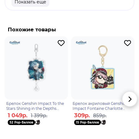
Показать еще
продукт.
Бренд: Genshin Impact.
Райотесли - это крио-персонаж,
Похожие товары
ориентированный на Усию. Убив своих жестоких
приемных родителей, чтобы спастиприемных
братьев и сестер, Райотесли был приговорен и
сослан в крепость Меропиде в подростковом
возрасте. В конце концов он стал его
администратором и провел в жизнь ряд реформ
под своим руководством, служа образцом для
подражания заключенным.
Брелок Genshin Impact To the
Брелок акриловый Genshin
Stars Shining in the Depths
Impact Fontaine Charlotte
Arlecchino 6942421102229
6942421102533
1 049р.
309р.
1 399р.
859р.
52 Pop-Баллов
15 Pop-Баллов