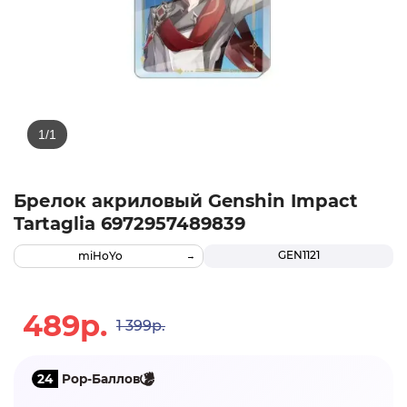
Брелок акриловый Genshin Impact
Tartaglia 6972957489839
GEN1121
miHoYo
489р.
1 399р.
24
Pop-Баллов