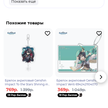
Показать еще
продукт.
Бренд: Genshin Impact.
Чайльд Тарталья - первый играбельный
Похожие товары
персонажиз Предвестников Фатуи и
одиннадцатый по номеру. Благодаря уникальной
Гидро-способности, способен переключаться с
лука на ближний бой, что делает его более
универсальным бойцом. Лучше всего сражается
в группах, основанных на элементальных
реакциях Пара, Заряда и Заморозки.
Брелок акриловый Genshin
Брелок акриловый Genshin
Impact To the Stars Shining in
Impact Venti 6942421104070
the Depths Ризли
769р.
369р.
1 399р.
1 049р.
6942421102212
38 Pop-Баллов
18 Pop-Баллов