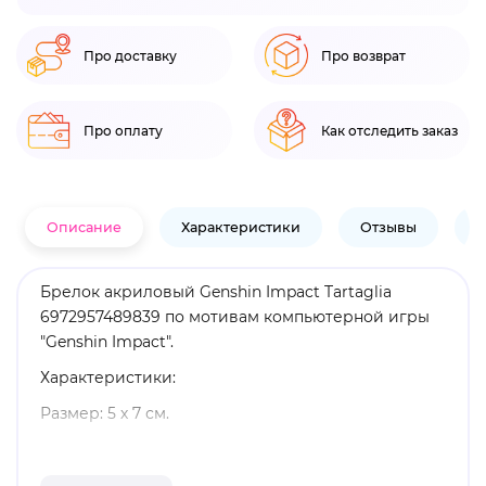
Про доставку
Про возврат
Про оплату
Как отследить заказ
Описание
Характеристики
Отзывы
В
Брелок акриловый Genshin Impact Tartaglia
6972957489839 по мотивам компьютерной игры
"Genshin Impact".
Характеристики:
Размер: 5 х 7 см.
Материал: акрил.
Оригинальный и официально лицензированный