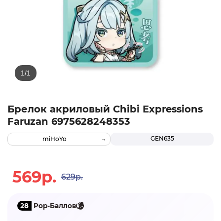
Брелок акриловый Chibi Expressions
Faruzan 6975628248353
GEN635
miHoYo
569р.
629р.
28
Pop-Баллов