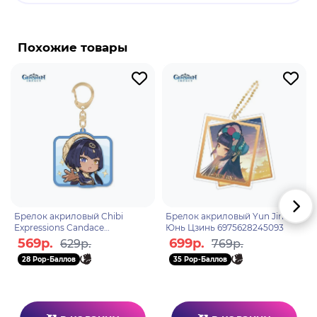
Фарузан - играбельный Анемо персонаж в
"Genshin Impact". Фарузан - персонаж поддержки,
Похожие товары
который увеличивает элементальный Анемо
урон отряда. Её элементальный навык усиливает
следующий прицельный выстрел, который
создаёт эффект Обвал под давление при
попадании в персонажа, монстра или по месту.
Образовавшийся вихрь затягивает противников
и наносит урон.
Брелок акриловый Chibi
Брелок акриловый Yun Jin
Expressions Candace
Юнь Цзинь 6975628245093
6975628247301
569р.
699р.
629р.
769р.
28 Pop-Баллов
35 Pop-Баллов