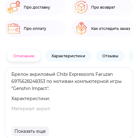
Про доставку
Про возврат
Про оплату
Как отследить заказ
Описание
Характеристики
Отзывы
В
Брелок акриловый Chibi Expressions Faruzan
6975628248353 по мотивам компьютерной игры
"Genshin Impact".
Характеристики:
Материал: акрил
Оригинальный и официально лицензированный
продукт
Показать еще
Бренд: Genshin Impact