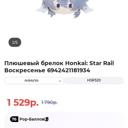
Плюшевый брелок Honkai: Star Rail
Воскресенье 6942421181934
HSR520
miHoYo
1 529р.
1 790р.
76
Pop-Баллов