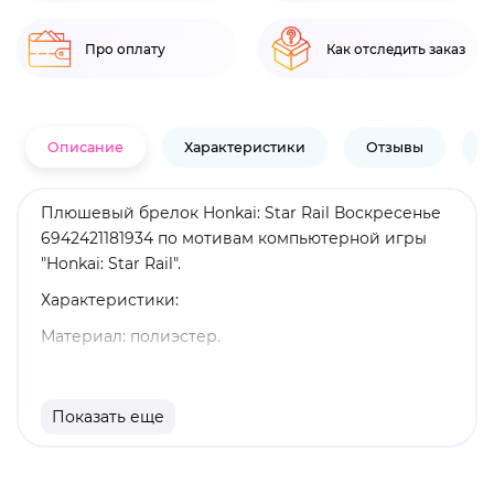
Про оплату
Как отследить заказ
Описание
Характеристики
Отзывы
В
Плюшевый брелок Honkai: Star Rail Воскресенье
6942421181934 по мотивам компьютерной игры
"Honkai: Star Rail".
Характеристики:
Материал: полиэстер.
Высота: 8 см.
Оригинальный и официально лицензированный
Показать еще
продукт.
Бренд: Honkai: Star Rail.