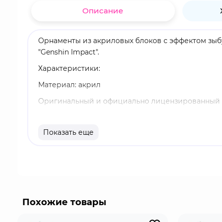
Описание
Орнаменты из акриловых блоков с эффектом зыбуч
"Genshin Impact".
Характеристики:
Материал: акрил
Оригинальный и официально лицензированный 
Бренд: Genshin Impact
Показать еще
Аль-Хайтам - играбельный Дендро персонаж в "Ge
элементальный навык, совершает рывок и создаёт
попадании по противнику возникает эффект совм
Похожие товары