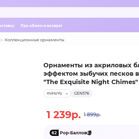
оставку
Про обмен и возврат
Коллекционные орнаменты
Орнаменты из акриловых б
эффектом зыбучих песков 
"The Exquisite Night Chimes"
miHoYo
GEN576
1 239р.
1 899р.
62
Pop-Баллов