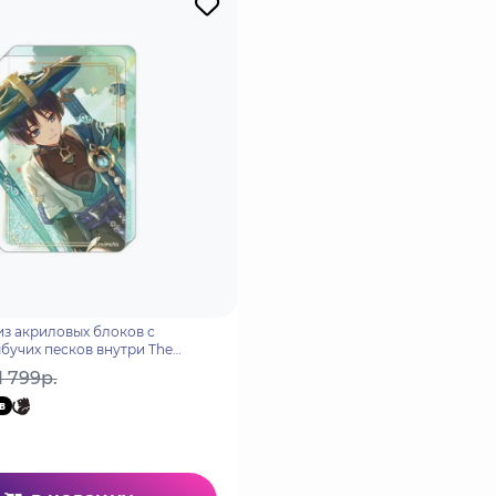
з акриловых блоков с
бучих песков внутри The
76068140719
1 799р.
в