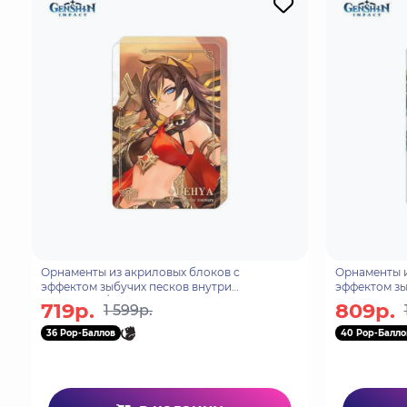
Орнаменты из акриловых блоков с
Орнаменты и
эффектом зыбучих песков внутри
эффектом зы
"Windblume\'s Breath" Version 69760681
Wanderer 69
719р.
809р.
1 599р.
36 Pop-Баллов
40 Pop-Балло