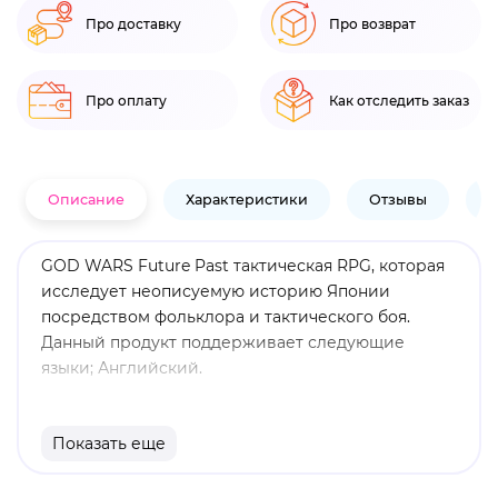
Про доставку
Про возврат
Про оплату
Как отследить заказ
Описание
Характеристики
Отзывы
В
GOD WARS Future Past тактическая RPG, которая
исследует неописуемую историю Японии
посредством фольклора и тактического боя.
Данный продукт поддерживает следующие
языки; Английский.
Показать еще