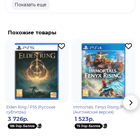
постапокалиптический мир Horizon.
Показать еще
Похожие товары
Elden Ring / PS5 (Русские
Immortals: Fenyx Rising /PS4
субтитры)
(Английская версия)
3 726р.
1 523р.
186 Pop-Баллов
76 Pop-Баллов