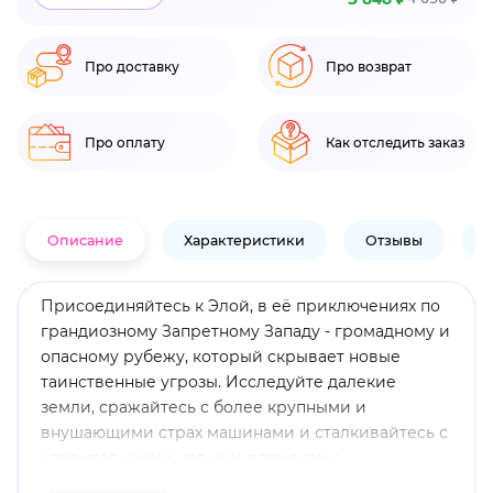
Про доставку
Про возврат
Про оплату
Как отследить заказ
Описание
Характеристики
Отзывы
В
Присоединяйтесь к Элой, в её приключениях по
грандиозному Запретному Западу - громадному и
опасному рубежу, который скрывает новые
таинственные угрозы. Исследуйте далекие
земли, сражайтесь с более крупными и
внушающими страх машинами и сталкивайтесь с
удивительными новыми племенами,
возвращаясь в далекое будущее,