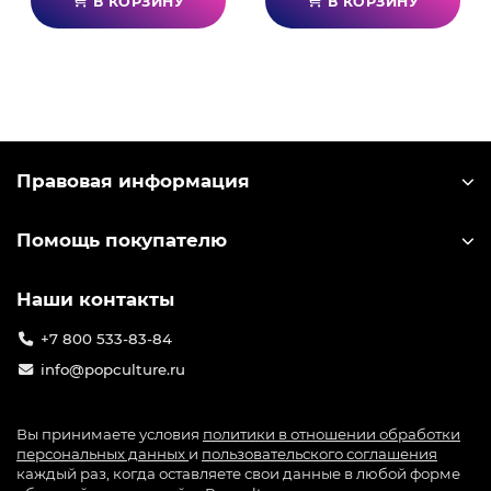
В КОРЗИНУ
В КОРЗИНУ
Вы окажетесь в центре захватывающей истории
в огромном открытом мире, чутко реагирующем
на все ваши действия. Каждое новое место,
которое вы посетите, и люди, с которыми вы
встретитесь, могут повлиять на развитие
событий самым неожиданным образом. Вы
Правовая информация
сможете исследовать просторы округа Хоуп, в
том числе реки и воздушное пространство,
используя множество видов модифицируемого
Помощь покупателю
оружия и транспорта, - такого разнообразия
снаряжения в Far Cry еще не было!
Наши контакты
Far Cry 4
+7 800 533-83-84
Кират - крошечная страна, затерянная в Гималаях.
info@popculture.ru
В роли Анджая Гейла вам предстоит отправиться
туда, чтобы выполнить последнюю волю матери.
Но это путешествие не из простых - ведь в
Вы принимаете условия
политики в отношении обработки
персональных данных
и
пользовательского соглашения
Кирате пылает гражданская война. Здесь вам
каждый раз, когда оставляете свои данные в любой форме
предстоит изучать обширный открытый мир, где