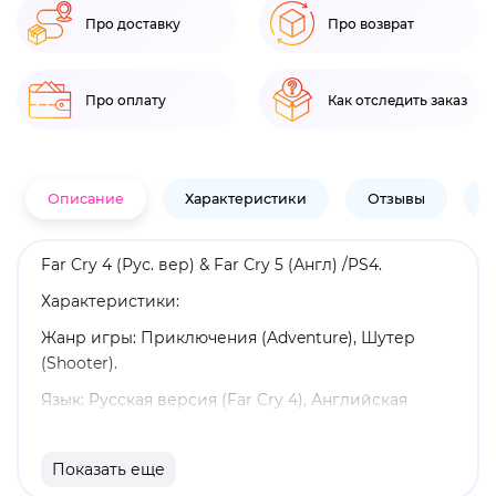
Про доставку
Про возврат
Про оплату
Как отследить заказ
Описание
Характеристики
Отзывы
В
Far Cry 4 (Рус. вер) & Far Cry 5 (Англ) /PS4.
Характеристики:
Жанр игры: Приключения (Adventure), Шутер
(Shooter).
Язык: Русская версия (Far Cry 4), Английская
версия (Far Cry 5).
Издатель: Sony.
Показать еще