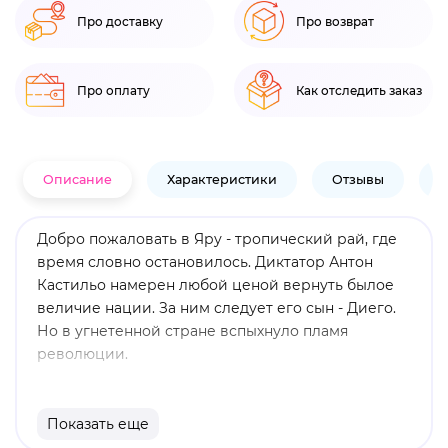
Про доставку
Про возврат
Про оплату
Как отследить заказ
Описание
Характеристики
Отзывы
В
Добро пожаловать в Яру - тропический рай, где
время словно остановилось. Диктатор Антон
Кастильо намерен любой ценой вернуть былое
величие нации. За ним следует его сын - Диего.
Но в угнетенной стране вспыхнуло пламя
революции.
- Ваш персонаж - Дани Рохас из Яры. Станьте
бойцом сопротивления и освободите свой
Показать еще
народ. Сыграйте в полную версию игры в