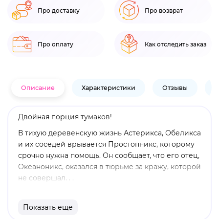
Про доставку
Про возврат
Про оплату
Как отследить заказ
Описание
Характеристики
Отзывы
В
Двойная порция тумаков!
В тихую деревенскую жизнь Астерикса, Обеликса
и их соседей врывается Простопникс, которому
срочно нужна помощь. Он сообщает, что его отец,
Океаноникс, оказался в тюрьме за кражу, которой
не совершал. . .
Орел Лютеции - драгоценный золотой символ
римских легионов - украден, и ни в чем не
Показать еще
повинного человека бросили в тюрьму! Астерикс