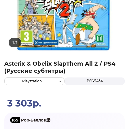
Asterix & Obelix SlapThem All 2 / PS4
(Русские субтитры)
PSIV1454
Playstation
3 303р.
165
Pop-Баллов