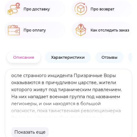
Про доставку
Про возврат
Про оплату
Как отследить заказ
Описание
Характеристики
Отзывы
В
осле странного инцидента Призрачные Воры
оказываются в причудливом царстве, жители
которого живут под тираническим правлением.
На них нападает военная группа под названием
легионеры, и они находятся в большой
опасности, пока таинственная революционерка
Эрина не спасает их. Она предлагает им
заманчивую сделку в обмен на их помощь. Какая
правда скрыта за Эриной и ее предложением
Показать еще