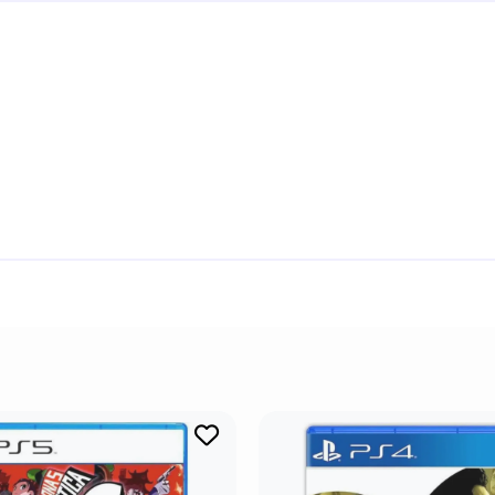
плеер (разделение экрана), Онлайн-мультиплеер.
арной франшизы файтингов!
твы стали ещё лучше благодаря реалистичной графике, в
елям персонажей, которые были созданы с нуля. А красоч
 игровой процесс.