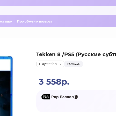
оставку
Про обмен и возврат
Tekken 8 /PS5 (Русские субт
Playstation
PSV1440
3 558р.
178
Pop-Баллов