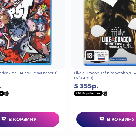
я Tekken держит рекорд по самой продолжительной сюжетной
ясающих мир поединках отца и сына из семейств Мисима и 
 последнего такого поединка, посвящена персональному р
торых все решает агрессия
ёнными, но сохраняет уникальный тактический стиль, кото
ужение, а суперприёмы вроде Rage Art наверняка приведут
 смело назвать самой увлекательной частью серии на сег
ит создать уникального аватара и отправиться в путешес
ctica /PS5 (Английская версия)
Like a Dragon: Infinite Wealth /P
субтитры)
адейте основами и практическими навыками игры в Tekken 
.
5 355р.
ов
268 Pop-Баллов
В КОРЗИНУ
В КОРЗИНУ