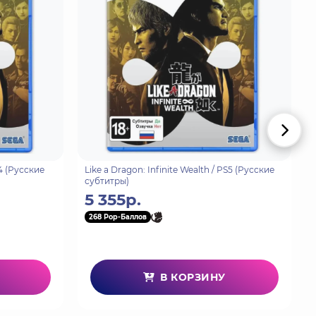
 линии в видеоиграх, так что в Tekken 8 вас
Кадзама. Эта глава неустаревающей саги,
осту и упорству Дзина Кадзама.
рым славится серия Tekken. Сражения стали ещё
 в восторг как игроков, так и зрителей.
одняшний день!
твие по миру Tekken. Сражайтесь с различными
S4 (Русские
Like a Dragon: Infinite Wealth / PS5 (Русские
субтитры)
8, а также откройте множество предметов для
5 355р.
268 Pop-Баллов
В КОРЗИНУ