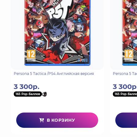
В Tekken 8 кулак выступает против судьбы. Сери
ждёт следующая часть трагичной истории о потр
начинающаяся через 6 месяцев после завершения
Захватывающие и разрушительные схватки, в ко
Новая система Heat делает битвы более ожесточ
зрелищнее благодаря возможности разрушать окр
Благодаря обилию новых механик Tekken 8 можно
Насладитесь жизнью в мире Tekken
В новом одиночном аркадном режиме вам предсто
Persona 5 Tactica /PS4 Английская версия
Persona 5 Ta
соперниками, следите за развитием сюжета, овл
3 300р.
3 300р
персонализации бойцов.
165 Pop-Баллов
165 Pop-Балл
В КОРЗИНУ