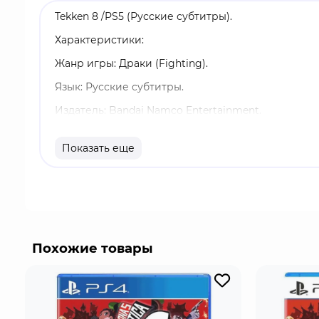
Tekken 8 /PS5 (Русские субтитры).
Характеристики:
Жанр игры: Драки (Fighting).
Язык: Русские субтитры.
Издатель: Bandai Namco Entertainment.
Возрастные ограничения: 16+.
Показать еще
Издание: Стандартное.
Однопользовательский режим, Локальный мульти
Встречайте Tekken 8 - следующую главу легенд
32 бойца из нового поколения
Похожие товары
Характерные для серии Tekken напряжённые би
оборудования, и проработанным до мелочей мод
позволяют с головой окунуться в увлекательный
Новая игра, новое противостояние