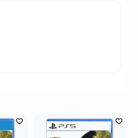
ыжимающей максимум из современного
ные и разрушаемые локации для сражений