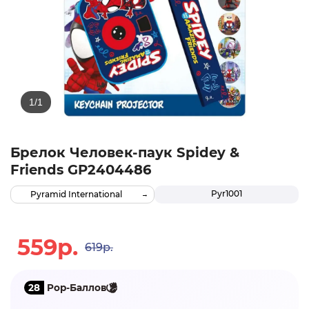
Брелок Человек-паук Spidey &
Friends GP2404486
Pyr1001
Pyramid International
559р.
619р.
28
Pop-Баллов