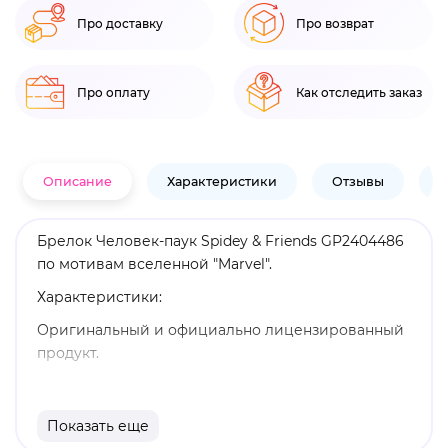
Про доставку
Про возврат
Про оплату
Как отследить заказ
Описание
Характеристики
Отзывы
В
Брелок Человек-паук Spidey & Friends GP2404486
по мотивам вселенной "Marvel".
Характеристики:
Оригинальный и официально лицензированный
продукт.
Бренд: Pyramid International.
"Паучок и его удивительные друзья" -
Показать еще
мультсериал о супергероях издательства Marvel