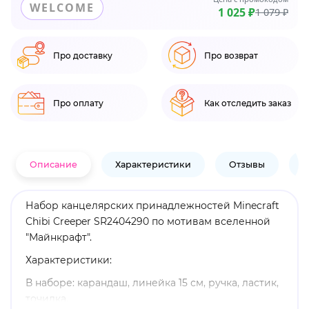
WELCOME
1 025 ₽
1 079 ₽
Про доставку
Про возврат
Про оплату
Как отследить заказ
Описание
Характеристики
Отзывы
В
Набор канцелярских принадлежностей Minecraft
Chibi Creeper SR2404290 по мотивам вселенной
"Майнкрафт".
Характеристики:
В наборе: карандаш, линейка 15 см, ручка, ластик,
точилка.