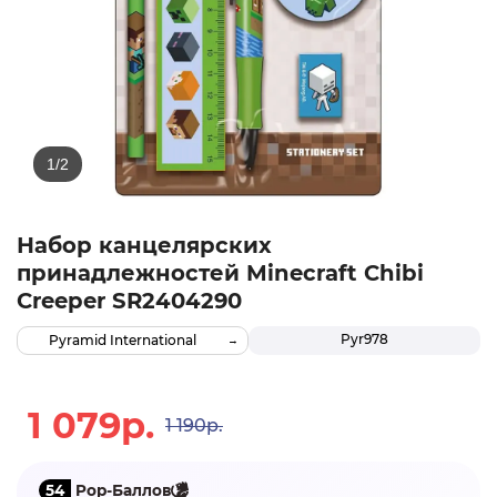
Набор канцелярских
принадлежностей Minecraft Chibi
Creeper SR2404290
Pyr978
Pyramid International
1 079р.
1 190р.
54
Pop-Баллов