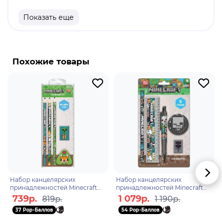
Оригинальный и официально лицензированный
Показать еще
продукт.
Бренд: Pyramid International.
Minecraft - это приключенческая игра-песочница,
Похожие товары
у которой нет сюжета и ограничений в
пространстве. Её пользователи создают объекты
и даже целые миры из виртуальных 3D-блоков.
Основа игры - исследование процедурно
сгенерированного открытого мира, состоящего
из блоков. Игроки начинают с пустыми руками,
но постепенно, добывая ресурсы, создают
инструменты, оружие и другие предметы,
которые помогают выживать и развиваться.
Набор канцелярских
Набор канцелярских
принадлежностей Minecraft
принадлежностей Minecraft
Chibi Fox SR2404148
Chibi Skeleton SR2404683
739р.
1 079р.
819р.
1 190р.
37 Pop-Баллов
54 Pop-Баллов