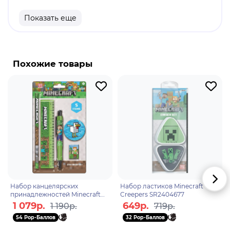
продукт.
Показать еще
Бренд: Pyramid International.
Minecraft - это приключенческая игра-песочница,
у которой нет сюжета и ограничений в
Похожие товары
пространстве. Её пользователи создают объекты
и даже целые миры из виртуальных 3D-блоков.
Основа игры - исследование процедурно
сгенерированного открытого мира, состоящего
из блоков. Игроки начинают с пустыми руками,
но постепенно, добывая ресурсы, создают
инструменты, оружие и другие предметы,
которые помогают выживать и развиваться.
Набор канцелярских
Набор ластиков Minecraft
принадлежностей Minecraft
Creepers SR2404677
Chiken SR2404684
1 079р.
649р.
1 190р.
719р.
54 Pop-Баллов
32 Pop-Баллов