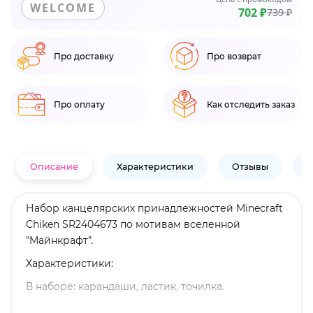
WELCOME
702 ₽
739 ₽
Про доставку
Про возврат
Про оплату
Как отследить заказ
Описание
Характеристики
Отзывы
В
Набор канцелярских принадлежностей Minecraft
Chiken SR2404673 по мотивам вселенной
"Майнкрафт".
Характеристики:
В наборе: карандаши, ластик, точилка.
Оригинальный и официально лицензированный