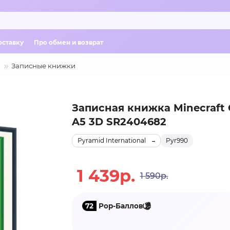
оставку
Про обмен и возврат
Записные книжки
Записная книжка Minecraft 
A5 3D SR2404682
Pyramid International
Pyr990
1 439р.
1 590р.
72
Pop-Баллов