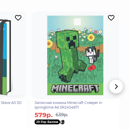
ают выживать и развиваться.
 Steve A5 3D
Записная книжка Minecraft Creeper in
springtime A6 SR2404671
579р.
639р.
29 Pop-Баллов