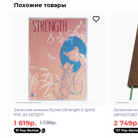
руками, но постепенно, добывая ресурсы, созда
Похожие товары
Записная книжка Мулан (Strength & Spirit)
Записная кн
PVC A5 SR73071
ABYNOT087
1 619р.
2 749р
1 799р.
81 Pop-Баллов
137 Pop-Балл