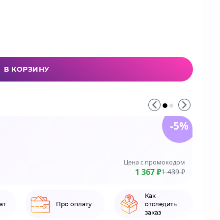
В КОРЗИНУ
-5%
До 3
На зака
Цена с промокодом
LE
1 367 ₽
1 439 ₽
Как
ат
Про оплату
отследить
заказ