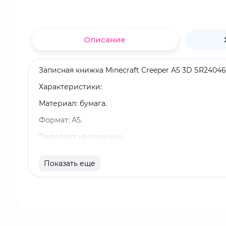
Описание
Записная книжка Minecraft Creeper A5 3D SR2404
Характеристики:
Материал: бумага.
Формат: А5.
Переплет на пружине.
3D обложка.
Показать еще
Оригинальный и официально лицензированный 
Бренд: Pyramid International.
Minecraft - это приключенческая игра-песочница
из виртуальных 3D-блоков. Основа игры - иссле