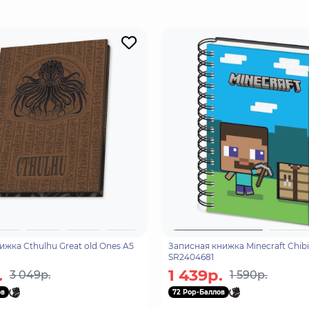
ют инструменты, оружие и другие предметы, которые помог
ижка Cthulhu Great old Ones A5
Записная книжка Minecraft Chibi
SR2404681
.
1 439р.
3 049р.
1 590р.
ов
72 Pop-Баллов