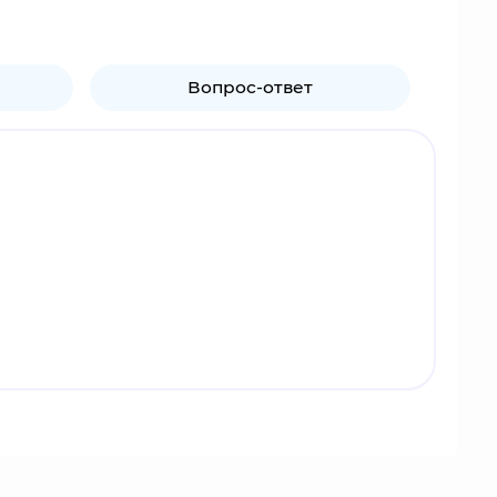
Вопрос-ответ
пользователи создают объекты и даже целые миры
тоящего из блоков. Игроки начинают с пустыми