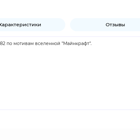
Характеристики
Отзывы
682 по мотивам вселенной "Майнкрафт".
продукт.
, у которой нет сюжета и ограничений в пространстве. Её 
дование процедурно сгенерированного открытого мира, сос