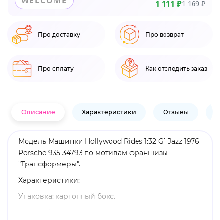
WELCOME
1 111 ₽
1 169 ₽
Про доставку
Про возврат
Про оплату
Как отследить заказ
Описание
Характеристики
Отзывы
В
Модель Машинки Hollywood Rides 1:32 G1 Jazz 1976
Porsche 935 34793 по мотивам франшизы
"Трансформеры".
Характеристики:
Упаковка: картонный бокс.
Масштаб: 1:32.