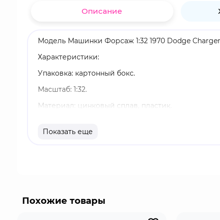
Описание
Модель Машинки Форсаж 1:32 1970 Dodge Charger
Характеристики:
Упаковка: картонный бокс.
Масштаб: 1:32.
Материал: цинковый сплав, пластик.
Оригинальный и официально лицензированный 
Показать еще
Бренд: Jada Toys.
"Форсаж" - американская медиафраншиза в жанр
фильмположил начало оригинальной тетралогии
за которым последовали пять сиквелов в этом ж
Похожие товары