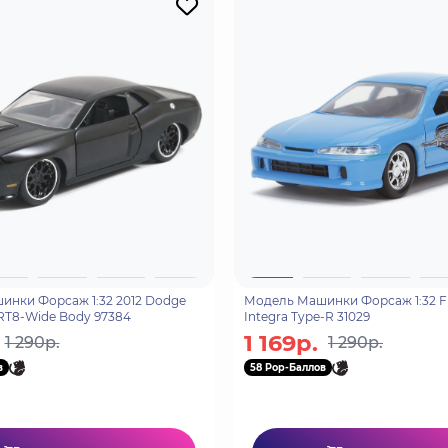
нки Форсаж 1:32 2012 Dodge
Модель Машинки Форсаж 1:32 F
SRT8-Wide Body 97384
Integra Type-R 31029
1 169р.
1 290р.
1 290р.
в
58 Pop-Баллов