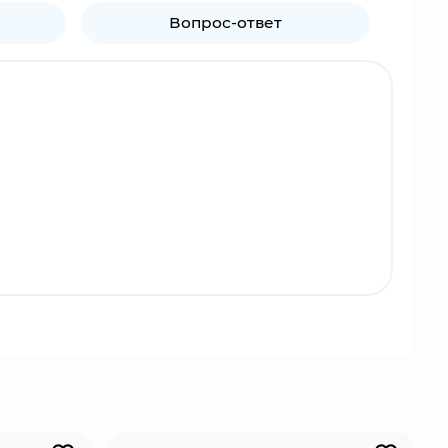
Вопрос-ответ
ичным гонкам, ограблениям и шпионажу. Первый
"франшиза перешла к ограблениям и шпионажу,