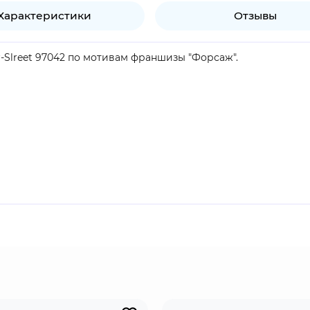
Характеристики
Отзывы
-Slreet 97042 по мотивам франшизы "Форсаж".
продукт.
е экшн, в центре которой серия фильмов, посвящённых ул
, посвящённой незаконным уличным гонкам. С "Форсажа 5
анре.