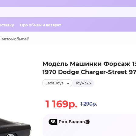
оставку
Про обмен и возврат
 автомобилей
Модель Машинки Форсаж 1:
1970 Dodge Charger-Street 9
Jada Toys
ТоуR326
1 169р.
1 290р.
58
Pop-Баллов