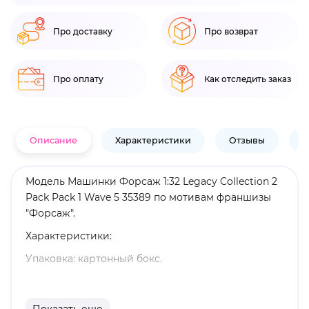
Про доставку
Про возврат
Про оплату
Как отследить заказ
Описание
Характеристики
Отзывы
В
Модель Машинки Форсаж 1:32 Legacy Collection 2
Pack Pack 1 Wave 5 35389 по мотивам франшизы
"Форсаж".
Характеристики:
Упаковка: картонный бокс.
Масштаб: 1:32.
Материал: цинковый сплав, пластик.