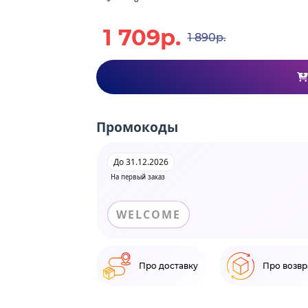
1 709р.
1 890р.
Промокоды
До 31.12.2026
На первый заказ
WELCOME
Про доставку
Про возвр