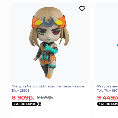
Фигурка Nendoroid Hades Мелиноя Melinoe
Фигурка ани
10см 28953
Toki 17см 69
8 909р.
9 449р
9 890р.
445 Pop-Баллов
472 Pop-Балл