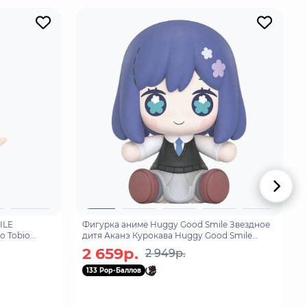
ILE
Фигурка аниме Huggy Good Smile Звездное
о Tobio
дитя Аканэ Курокава Huggy Good Smile
Akane Kurokawa 7см 0055
2 659р.
2 949р.
133 Pop-Баллов