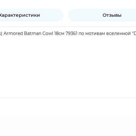
Характеристики
Отзывы
ns) Armored Batman Cowl 18см 79361 по мотивам вселенной "D
продукт.
упергерой, защитник города Готэм Сити, облачённый в кос
ероев, Бэтмен не обладает сверхспособностями, а использу
также несгибаемую волю, способность внушать страх и запуг