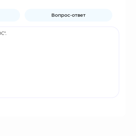
Вопрос-ответ
C".
тюм летучей мыши и вселяющий ужас в сердца
ет свой высокий интеллект, различные навыки
ивать своих врагов.