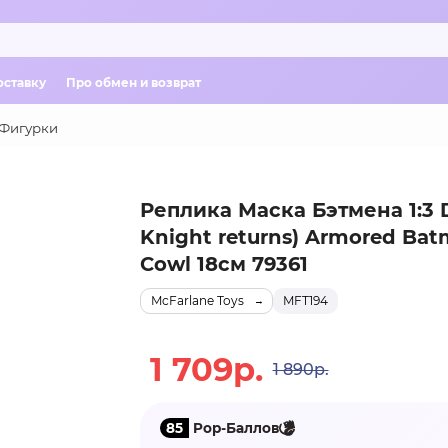
оставку
Про обмен и возврат
Фигурки
Реплика Маска Бэтмена 1:3 
Knight returns) Armored Ba
Cowl 18см 79361
McFarlane Toys
MFT194
1 709р.
1 890р.
85
Pop-Баллов