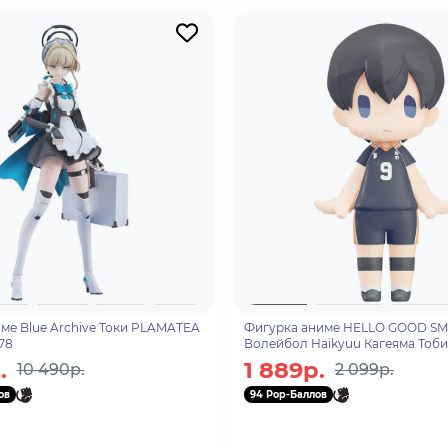
ме Blue Archive Токи PLAMATEA
Фигурка аниме HELLO GOOD SM
578
Волейбол Haikyuu Кагеяма Тоби
Kageyama 10см 02177
.
1 889р.
10 490р.
2 099р.
ов
94 Pop-Баллов