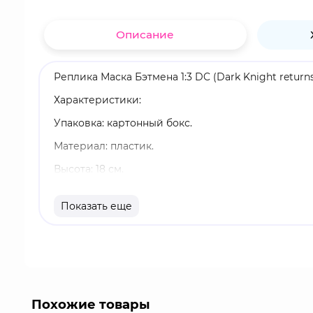
Описание
Реплика Маска Бэтмена 1:3 DC (Dark Knight retur
Характеристики:
Упаковка: картонный бокс.
Материал: пластик.
Высота: 18 см.
В комплект входит демонстрационная подставка.
Показать еще
Оригинальный и официально лицензированный 
Бренд: McFarlane Toys.
Бэтмен, также известный как Тёмный рыцарь - с
преступников. В отличие от большинства суперг
боевых искусств, познания в науке и технике, а 
Похожие товары