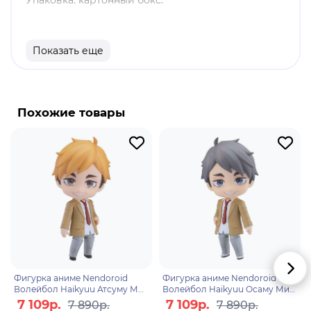
Упаковка: картонный бокс.
Материал: пластик.
Высота: 10 см.
Показать еще
Оригинальный и официально лицензированный
продукт.
Бренд: Good Smile Company.
Похожие товары
Ято - главный персонаж, он малоизвестный,
практически забытый бог погибели без
собственного храма. Ято мечтает стать самым
почитаемым божеством со своим собственным
храмом, окружённым множеством
последователей. Чтобы претворить свою мечту в
действительность, берётся выполнить любую
человеческую просьбу, вплоть до розыска
пропавших котят.
Фигурка аниме Nendoroid
Фигурка аниме Nendoroid
Волейбол Haikyuu Атсуму Мия
Волейбол Haikyuu Осаму Мия
Atsumu Miya School Uniform
Osamu Miya School Uniform
7 109р.
7 109р.
7 890р.
7 890р.