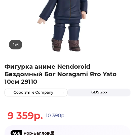
Фигурка аниме Nendoroid
Бездомный Бог Noragami Ято Yato
10см 29110
GDS1266
Good Smile Company
9 359р.
10 390р.
468
Pop-Баллов