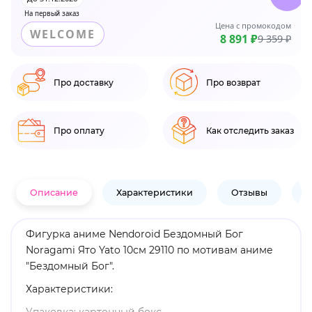
На первый заказ
Цена с промокодом
WELCOME
8 891 ₽
9 359 ₽
Про доставку
Про возврат
Про оплату
Как отследить заказ
Описание
Характеристики
Отзывы
В
Фигурка аниме Nendoroid Бездомный Бог
Noragami Ято Yato 10см 29110 по мотивам аниме
"Бездомный Бог".
Характеристики: