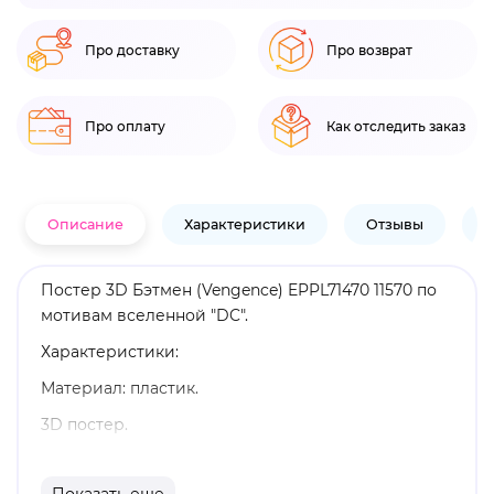
Про доставку
Про возврат
Про оплату
Как отследить заказ
Описание
Характеристики
Отзывы
В
Постер 3D Бэтмен (Vengence) EPPL71470 11570 по
мотивам вселенной "DC".
Характеристики:
Материал: пластик.
3D постер.
Размеры: 20 х 25 см.