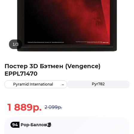
Постер 3D Бэтмен (Vengence)
EPPL71470
Pyr782
Pyramid International
1 889р.
2 099р.
94
Pop-Баллов