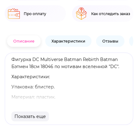
Про оплату
Как отследить заказ
Описание
Характеристики
Отзывы
В
Фигурка DC Multiverse Batman Rebirth Batman
Бэтмен 18см 18046 по мотивам вселенной "DC".
Характеристики:
Упаковка: блистер.
Материал: пластик.
Высота: 18 см.
Показать еще
Оригинальный и официально лицензированный
продукт.
Бренд: McFarlane Toys.