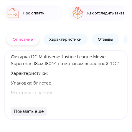
Про оплату
Как отследить заказ
Описание
Характеристики
Отзывы
В
Фигурка DC Multiverse Justice League Movie
Superman 18см 18044 по мотивам вселенной "DC".
Характеристики:
Упаковка: блистер.
Материал: пластик.
Высота: 18 см.
Показать еще
Оригинальный и официально лицензированный
продукт.
Бренд: McFarlane Toys.