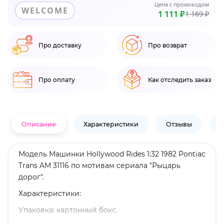
Цена с промокодом
WELCOME
1 111 ₽
1 169 ₽
Про доставку
Про возврат
Про оплату
Как отследить заказ
Описание
Характеристики
Отзывы
В
Модель Машинки Hollywood Rides 1:32 1982 Pontiac
Trans AM 31116 по мотивам сериала "Рыцарь
дорог".
Характеристики:
Упаковка: картонный бокс.