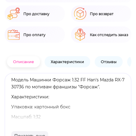
Про доставку
Про возврат
Про оплату
Как отследить заказ
Описание
Характеристики
Отзывы
В
Модель Машинки Форсаж 1:32 FF Han's Mazda RX-7
30736 по мотивам франшизы "Форсаж".
Характеристики:
Упаковка: картонный бокс
Масштаб: 1:32
Материал: цинковый сплав, пластик