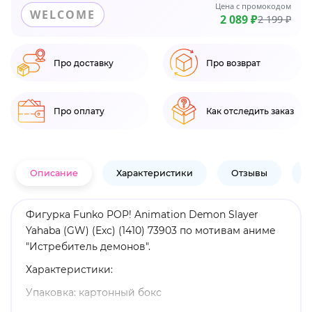
Цена с промокодом
WELCOME
2 089 ₽
2 199 ₽
Про доставку
Про возврат
Про оплату
Как отследить заказ
Описание
Характеристики
Отзывы
В
Фигурка Funko POP! Animation Demon Slayer
Yahaba (GW) (Exc) (1410) 73903 по мотивам аниме
"Истребитель демонов".
Характеристики:
Упаковка: картонный бокс