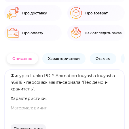
Про доставку
Про возврат
Про оплату
Как отследить заказ
Описание
Характеристики
Отзывы
В
Фигурка Funko POP! Animation Inuyasha Inuyasha
46918 - персонаж манга-сериала "Пёс демон-
хранитель".
Характеристики:
Материал: винил
Упаковка: картонный бокс
Размер: 11. 5 х 9 х 16 см