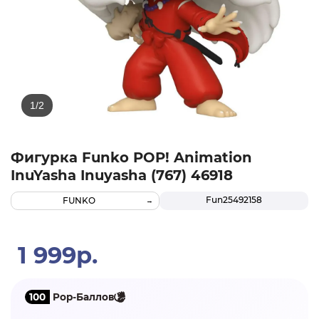
Фигурка Funko POP! Animation
InuYasha Inuyasha (767) 46918
Fun25492158
FUNKO
1 999р.
100
Pop-Баллов