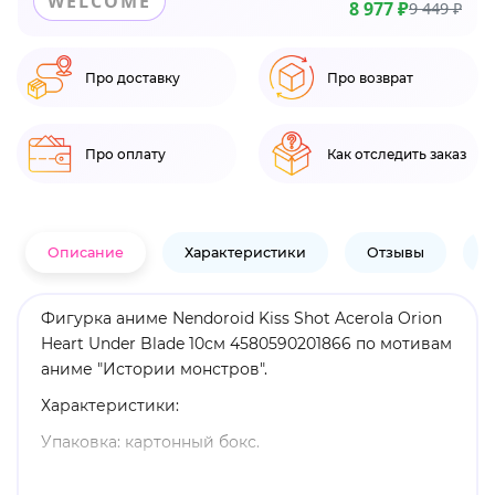
WELCOME
8 977 ₽
9 449 ₽
Про доставку
Про возврат
Про оплату
Как отследить заказ
Описание
Характеристики
Отзывы
В
Фигурка аниме Nendoroid Kiss Shot Acerola Orion
Heart Under Blade 10см 4580590201866 по мотивам
аниме "Истории монстров".
Характеристики:
Упаковка: картонный бокс.
Материал: пластик.