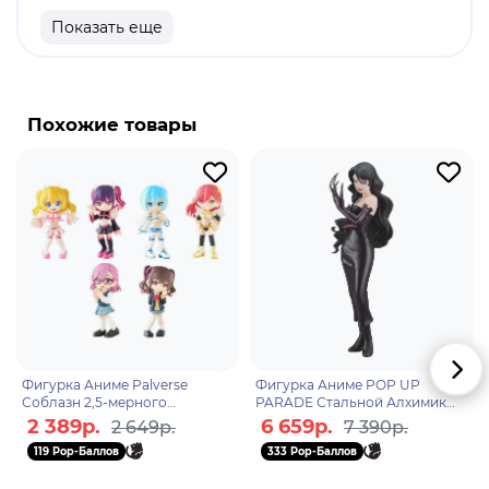
Высота: 10 см.
Показать еще
Оригинальный и официально лицензированный
продукт.
Бренд: Good Smile Company.
Похожие товары
Синобу Осино - таинственная девушка-вампир.
После того как Мэмэ покидает город, Синобу
переселяется в тень Коёми, из которой может
появляться по собственному желанию.
Примирившись с Арараги, поведение Осино
полностью преображается. Синобу имеет
человеческое прошлое. Некогда она была
прекрасной принцессой по имени Лора.
Фигурка Аниме Palverse
Фигурка Аниме POP UP
Соблазн 2,5-мерного
PARADE Стальной Алхимик
измерения 9см Blind Box 1 шт
Похоть 18см 4580590203631
2 389р.
6 659р.
2 649р.
7 390р.
4570194386854
119 Pop-Баллов
333 Pop-Баллов