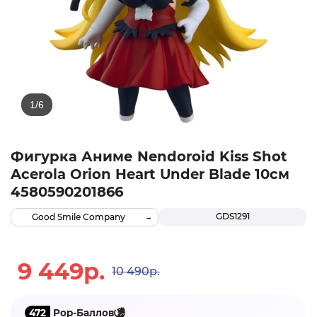
Фигурка Аниме Nendoroid Kiss Shot
Acerola Orion Heart Under Blade 10см
4580590201866
GDS1291
Good Smile Company
9 449р.
10 490р.
472
Pop-Баллов