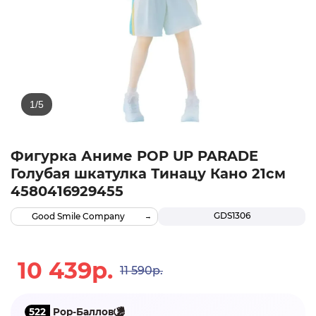
Фигурка Аниме POP UP PARADE
Голубая шкатулка Тинацу Кано 21см
4580416929455
GDS1306
Good Smile Company
10 439р.
11 590р.
522
Pop-Баллов