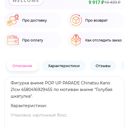
WELCOME
9 917 ₽
10 439 ₽
Про доставку
Про возврат
Про оплату
Как отследить заказ
Описание
Характеристики
Отзывы
В
Фигурка аниме POP UP PARADE Chinatsu Kano
21см 4580416929455 по мотивам аниме "Голубая
шкатулка".
Характеристики:
Упаковка: картонный бокс.
Материал: пластик.