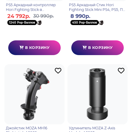
PS5 Аркадный контроллер
PS5 Аркадный Стик Hori
Hori Fighting Stick α
Fighting Stick Mini PS4, PS5, ПК
PS5,PS4,ПК (SPF-013U)
(SPF-038U)
24 792р.
8 990р.
30 990р.
1240 Pop-Баллов
450 Pop-Баллов
В КОРЗИНУ
В КОРЗИНУ
Джойстик MOZA MH16
Удлинитель MOZA Z-Axis