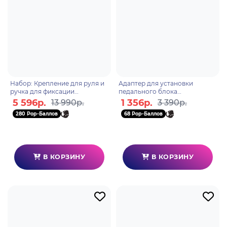
Набор: Крепление для руля и
Адаптер для установки
ручка для фиксации
педального блока
Thrustmaster SIMTASK
Thrustmaster T-lcm сockpit
5 596р.
1 356р.
13 990р.
3 390р.
STEERING KIT, ПК
adaptor ww version
280 Pop-Баллов
68 Pop-Баллов
В КОРЗИНУ
В КОРЗИНУ