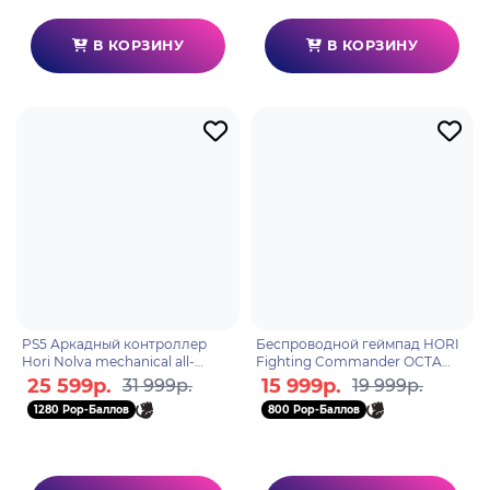
В КОРЗИНУ
В КОРЗИНУ
PS5 Аркадный контроллер
Беспроводной геймпад HORI
Hori Nolva mechanical all-
Fighting Commander OCTA
button arcade PS5,PS4,ПК
PRO wireless, PS5, PS4, ПК
25 599р.
15 999р.
31 999р.
19 999р.
(SPF-049E)
(SPF-040E)
1280 Pop-Баллов
800 Pop-Баллов