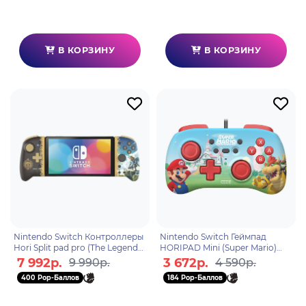
В КОРЗИНУ
В КОРЗИНУ
Nintendo Switch Контроллеры
Nintendo Switch Геймпад
Hori Split pad pro (The Legend
HORIPAD Mini (Super Mario)
of Zelda) для консоли Switch
для консоли Switch (NSW-
7 992р.
3 672р.
9 990р.
4 590р.
(NSW-432U)
276U)
400 Pop-Баллов
184 Pop-Баллов