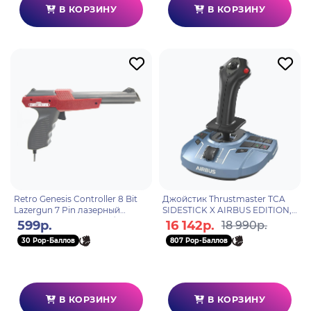
В КОРЗИНУ
В КОРЗИНУ
Retro Genesis Controller 8 Bit
Джойстик Thrustmaster TCA
Lazergun 7 Pin лазерный
SIDESTICK X AIRBUS EDITION,
пистолет проводной (без
Xbox Series X, Xbox Series S, PC
599р.
16 142р.
18 990р.
упаковки)
30 Pop-Баллов
807 Pop-Баллов
В КОРЗИНУ
В КОРЗИНУ