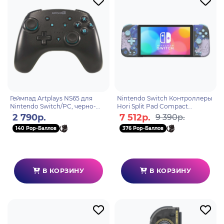
Геймпад Artplays NS65 для
Nintendo Switch Контроллеры
Nintendo Switch/PC, черно-
Hori Split Pad Compact
бирюзовый (2,4G, li-ion, NFC,
(Gengar) для консоли Switch
2 790р.
7 512р.
9 390р.
dualvibro)
(NSW-411U)
140 Pop-Баллов
376 Pop-Баллов
В КОРЗИНУ
В КОРЗИНУ