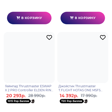
В КОРЗИНУ
В КОРЗИНУ
Геймпад Thrustmaster ESWAP
Джойстик Thrustmaster
X 2 PRO Controller ELDEN RING
T.FLIGHT HOTAS ONE MSFS
Edition, Xbox One, Xbox X, Xbox
SPECIAL EDITION - Xbox Series,
20 293р.
14 392р.
28 990р.
17 990р.
S, ПК
Xbox One, ПК
1015 Pop-Баллов
720 Pop-Баллов