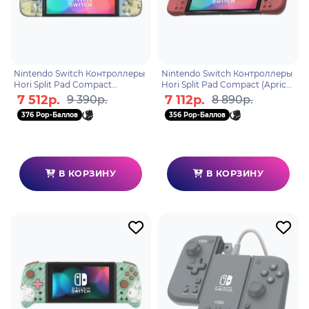
Nintendo Switch Контроллеры
Nintendo Switch Контроллеры
Hori Split Pad Compact
Hori Split Pad Compact (Apricot
(Pikachu & Mimikyu) для
Red) для консоли Switch
7 512р.
7 112р.
9 390р.
8 890р.
консоли Switch (NSW-410U)
(NSW-398U)
376 Pop-Баллов
356 Pop-Баллов
В КОРЗИНУ
В КОРЗИНУ