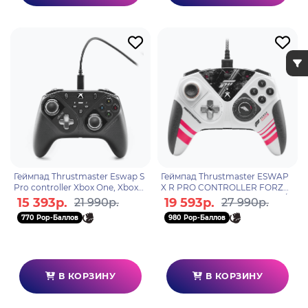
Геймпад Thrustmaster Eswap S
Геймпад Thrustmaster ESWAP
Pro controller Xbox One, Xbox
X R PRO CONTROLLER FORZA
X, Xbox S, ПК
HORIZON 5 Xbox One, Xbox X/S,
15 393р.
19 593р.
21 990р.
27 990р.
ПК
770 Pop-Баллов
980 Pop-Баллов
В КОРЗИНУ
В КОРЗИНУ