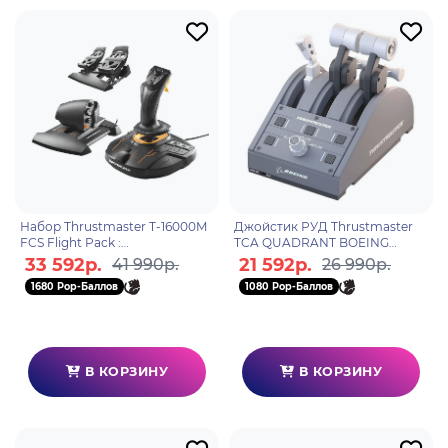
Набор Thrustmaster T-16000M
Джойстик РУД Thrustmaster
FCS Flight Pack :
TCA QUADRANT BOEING
Джойстик.Руд.Педали,PC +
EDITION, Xbox Series X, Xbox
33 592р.
21 592р.
41 990р.
26 990р.
бонусный код от War Thunder
Series S, PC
1680 Pop-Баллов
1080 Pop-Баллов
В КОРЗИНУ
В КОРЗИНУ