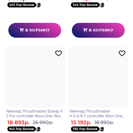
(HPC-070E)
405 Pop-Баллов
344 Pop-Баллов
В КОРЗИНУ
В КОРЗИНУ
Геймпад Thrustmaster Eswap X
Геймпад Thrustmaster
2 Pro controller Xbox One, Xbox
H.E.A.R.T controller Xbox One,
X, Xbox S, ПК
Xbox X, Xbox S, ПК
18 893р.
15 192р.
26 990р.
18 990р.
945 Pop-Баллов
760 Pop-Баллов