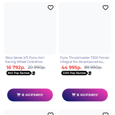
Xbox Series X/S Руль Hori
Руль Thrustmaster T300 Ferrari
Racing Wheel Overdrive
Integral Rw Alcantara ed eu,
XboxOne/Xbox Series X, Xbox
PS5/PS4/PC
16 792р.
44 995р.
20 990р.
89 990р.
Series S/ПК (AB04-001U)
840 Pop-Баллов
2250 Pop-Баллов
В КОРЗИНУ
В КОРЗИНУ