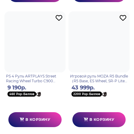
PS 4 Руль ARTPLAYS Street
Игровой руль MOZA R5 Bundle
Racing Wheel Turbo C900
（R5 Base, ES Wheel, SR-P Lite
совместим с PS3, ПК, Xbox
double Pedals，R5 Table
9 190р.
43 999р.
ONE, Xbox 360
Clamp) RS20
460 Pop-Баллов
2200 Pop-Баллов
В КОРЗИНУ
В КОРЗИНУ