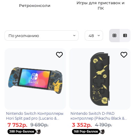
Игры для приставок и
Ретроконсоли
ПК
Nintendo Switch Контроллеры
Nintendo Switch D-PAD
Hori Split pad pro (Lucario &
контроллер (Pikachu Black &
Pikachu) для консоли Switch
Gold) (L) для консоли Switch
7 752р.
3 352р.
9 690р.
4 190р.
(NSW-414U)
(NSW-297U)
388 Pop-Баллов
168 Pop-Баллов