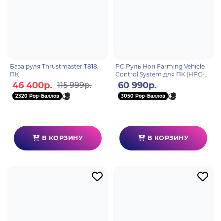
База руля Thrustmaster T818,
PС Руль Hori Farming Vehicle
ПК
Control System для ПК (HPC-
043U)
46 400р.
60 990р.
115 999р.
2320 Pop-Баллов
3050 Pop-Баллов
В КОРЗИНУ
В КОРЗИНУ