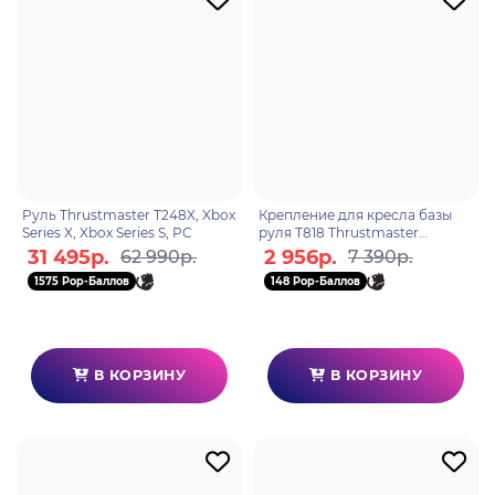
Руль Thrustmaster T248X, Xbox
Крепление для кресла базы
Series X, Xbox Series S, PC
руля T818 Thrustmaster
COCKPIT FIXATION KIT, ПК
31 495р.
2 956р.
62 990р.
7 390р.
1575 Pop-Баллов
148 Pop-Баллов
В КОРЗИНУ
В КОРЗИНУ