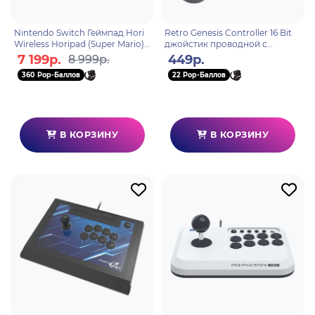
Nintendo Switch Геймпад Hori
Retro Genesis Controller 16 Bit
Wireless Horipad (Super Mario)
джойстик проводной с
для консоли Switch (NSW-
кнопкой Mode
7 199р.
449р.
8 999р.
310U)
360 Pop-Баллов
22 Pop-Баллов
В КОРЗИНУ
В КОРЗИНУ