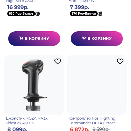
Flightstick AS002
Module AS003
16 999р.
7 399р.
850 Pop-Баллов
370 Pop-Баллов
В КОРЗИНУ
В КОРЗИНУ
Джойстик MOZA MA3X
Контроллер Hori Fighting
Sidestick AS005
Commander OCTA (Street
Fighter 6 Cammy Edition) ПК
8 099р.
6 872р.
8 590р.