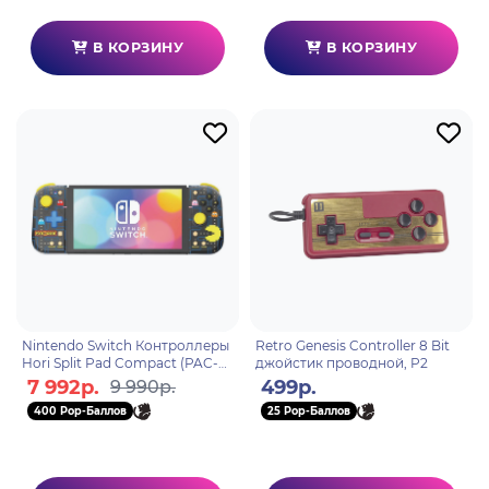
В КОРЗИНУ
В КОРЗИНУ
Nintendo Switch Контроллеры
Retro Genesis Controller 8 Bit
Hori Split Pad Compact (PAC-
джойстик проводной, P2
MAN) для консоли Switch
7 992р.
499р.
9 990р.
(NSW-417U)
400 Pop-Баллов
25 Pop-Баллов