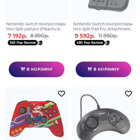
Nintendo Switch Контроллеры
Nintendo Switch Контроллеры
Hori Split pad pro (Pikachu &
Hori Split Pad Pro Attachment
Eevee) для консоли Switch
(Slate Grey) для консоли
7 192р.
9 592р.
8 990р.
11 990р.
(NSW-296U)
Switch (NSW-426U)
360 Pop-Баллов
480 Pop-Баллов
В КОРЗИНУ
В КОРЗИНУ