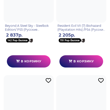
Beyond A Steel Sky - Steelbok
Resident Evil VII (7) Biohazard
Edition/ PS5 (Русские
(Playstation Hits) /PS4 (Русские
субтитры)
субтитры)
2 837р.
2 205р.
142 Pop-Баллов
110 Pop-Баллов
В КОРЗИНУ
В КОРЗИНУ