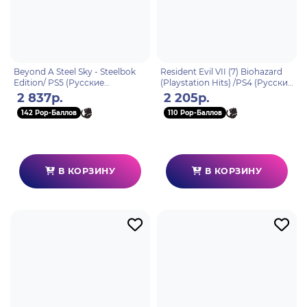
Beyond A Steel Sky - Steelbok
Resident Evil VII (7) Biohazard
Edition/ PS5 (Русские
(Playstation Hits) /PS4 (Русские
субтитры)
субтитры)
2 837р.
2 205р.
142 Pop-Баллов
110 Pop-Баллов
В КОРЗИНУ
В КОРЗИНУ