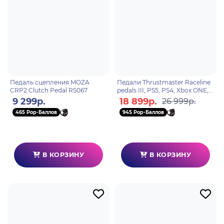
Педаль сцепления MOZA
Педали Thrustmaster Raceline
CRP2 Clutch Pedal RS067
pedals III, PS5, PS4, Xbox ONE,
PC
9 299р.
18 899р.
26 999р.
465 Pop-Баллов
945 Pop-Баллов
В КОРЗИНУ
В КОРЗИНУ