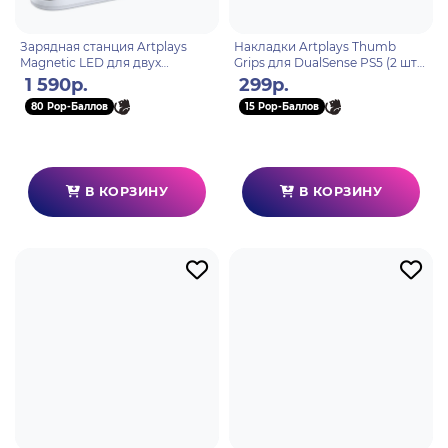
Зарядная станция Artplays
Накладки Artplays Thumb
Magnetic LED для двух
Grips для DualSense PS5 (2 шт)
геймпадов DualSense с
черные
1 590р.
299р.
подсветкой PS5
80 Pop-Баллов
15 Pop-Баллов
В КОРЗИНУ
В КОРЗИНУ