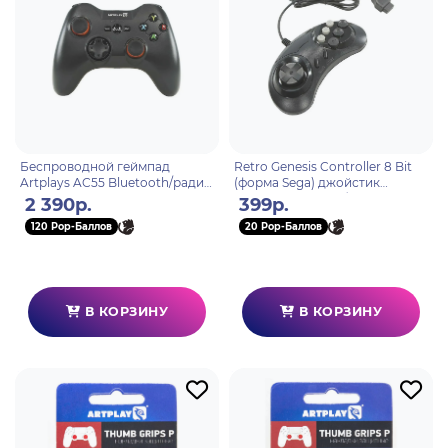
Беспроводной геймпад
Retro Genesis Controller 8 Bit
Artplays AC55 Bluetooth/радио
(форма Sega) джойстик
2,4GHz PC, Android (матовый)
проводной 9pin (без упаковки)
2 390р.
399р.
120 Pop-Баллов
20 Pop-Баллов
В КОРЗИНУ
В КОРЗИНУ