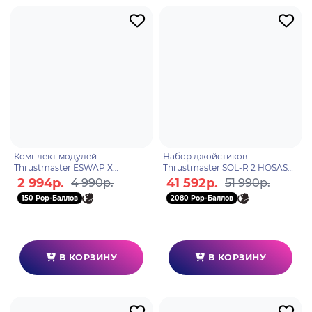
Комплект модулей
Набор джойстиков
Thrustmaster ESWAP X
Thrustmaster SOL-R 2 HOSAS
RACING MODULE FORZA
SPACE DUO, PC
2 994р.
41 592р.
4 990р.
51 990р.
HORIZON 5, Xbox series S/X, ПК
150 Pop-Баллов
2080 Pop-Баллов
В КОРЗИНУ
В КОРЗИНУ