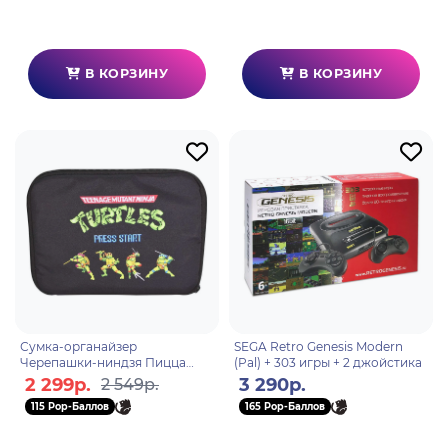
В КОРЗИНУ
В КОРЗИНУ
Сумка-органайзер
SEGA Retro Genesis Modern
Черепашки-ниндзя Пицца
(Pal) + 303 игры + 2 джойстика
5056563713906
2 299р.
3 290р.
2 549р.
115 Pop-Баллов
165 Pop-Баллов