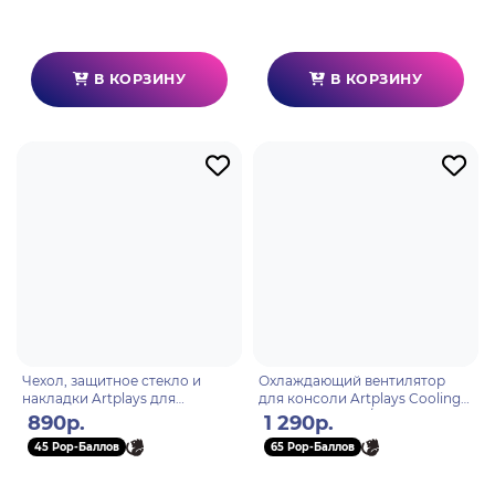
В КОРЗИНУ
В КОРЗИНУ
Чехол, защитное стекло и
Охлаждающий вентилятор
накладки Artplays для
для консоли Artplays Cooling
Nintendo Switch 2 (LF-N032)
Fan PS5 Slim DE/UHD с USB
890р.
1 290р.
45 Pop-Баллов
65 Pop-Баллов