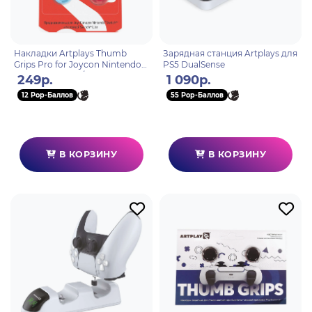
Накладки Artplays Thumb
Зарядная станция Artplays для
Grips Pro for Joycon Nintendo
PS5 DualSense
Switch красные/синие
249р.
1 090р.
12 Pop-Баллов
55 Pop-Баллов
В КОРЗИНУ
В КОРЗИНУ