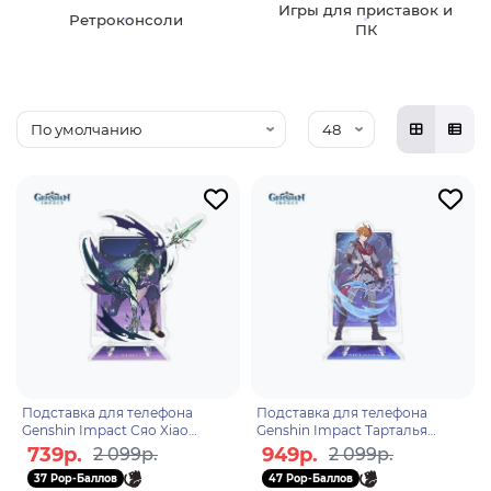
Игры для приставок и
Ретроконсоли
ПК
Подставка для телефона
Подставка для телефона
Genshin Impact Сяо Xiao
Genshin Impact Тарталья
Genius Invokation TCG
Childe Tartaglia Genius
739р.
949р.
2 099р.
2 099р.
Tournament 6942421108993
Invokation TCG Tournament
37 Pop-Баллов
47 Pop-Баллов
694