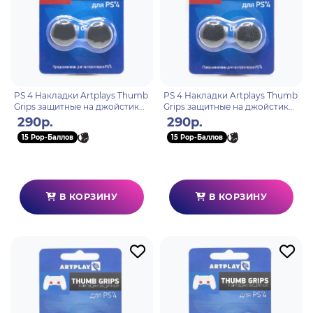
PS 4 Накладки Artplays Thumb
PS 4 Накладки Artplays Thumb
Grips защитные на джойстики
Grips защитные на джойстики
геймпада (2 шт) 14мм вогнутые
геймпада (2 шт) 14мм
290р.
290р.
черные
выпуклые черные
15 Pop-Баллов
15 Pop-Баллов
В КОРЗИНУ
В КОРЗИНУ