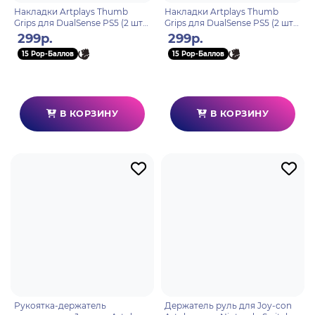
Накладки Artplays Thumb
Накладки Artplays Thumb
Grips для DualSense PS5 (2 шт)
Grips для DualSense PS5 (2 шт)
синие
оранжевые
299р.
299р.
15 Pop-Баллов
15 Pop-Баллов
В КОРЗИНУ
В КОРЗИНУ
Рукоятка-держатель
Держатель руль для Joy-con