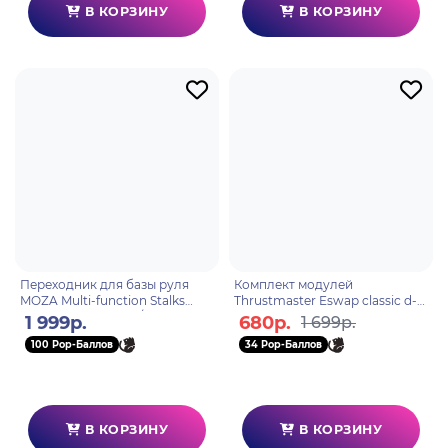
В КОРЗИНУ
В КОРЗИНУ
Переходник для базы руля
Комплект модулей
MOZA Multi-function Stalks
Thrustmaster Eswap classic d-
Mount Adapter (R16/21) RS077
pad module emea, PS4, ПК
1 999р.
680р.
1 699р.
100 Pop-Баллов
34 Pop-Баллов
В КОРЗИНУ
В КОРЗИНУ