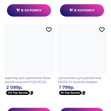
В КОРЗИНУ
В КОРЗИНУ
Адаптер для крепления базы
Удлинитель для джойстика
джойстика или РУД MOZA
MOZA YS Joystick Adapter
Flight Base Mount Adapter
AS007
2 099р.
1 799р.
AS006
105 Pop-Баллов
90 Pop-Баллов