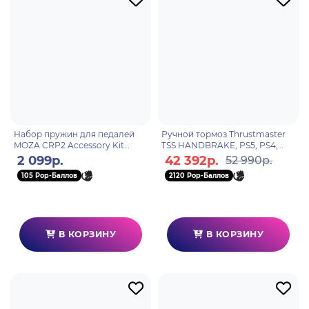
Набор пружин для педалей
Ручной тормоз Thrustmaster
MOZA CRP2 Accessory Kit
TSS HANDBRAKE, PS5, PS4,
RS069
Xbox ONE
2 099р.
42 392р.
52 990р.
105 Pop-Баллов
2120 Pop-Баллов
В КОРЗИНУ
В КОРЗИНУ