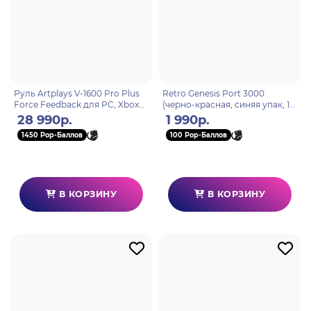
Руль Artplays V-1600 Pro Plus
Retro Genesis Port 3000
Force Feedback для PC, Xbox
(черно-красная, синяя упак, 10
Series X/S. PlayStation 4, Xbox
эмул, 4000+игр, 3.0 IPS,SD-
28 990р.
1 990р.
One
карта, сохранения)
1450 Pop-Баллов
100 Pop-Баллов
В КОРЗИНУ
В КОРЗИНУ