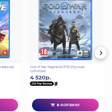
ка в тумаках. Впереди множество самых разных
равившимся в дальний путь героям предстоит
вать тумаки налево и направо! Все это
множество новых возможностей и улучшенный
с и Обеликс могут пользоваться режимом
лементы окружения и швырять в бою бочки или
я версия)
God of War Ragnarok /PS5 (Русские
субтитры)
4 520р.
226 Pop-Баллов
В КОРЗИНУ