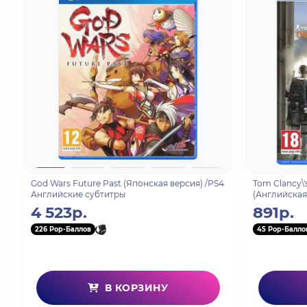
Asterix & Obelix - Slap them all! 2 - игра в жан
мест: заброшенные развалины в чаще мрачного 
преодолевать различные виды местности, встреч
сопровождается оригинальными анимационным
Asterix & Obelix - Slap them all! 2 переводит с
геймплей. Помимо своих уникальных "усиленных
"Ярость" и разрушительной Абсолютной атакой.
менгиры!
God Wars Future Past (Японская версия) /PS4
Tom Clancy\'s
Английские субтитры
(Английская
4 523р.
891р.
226 Pop-Баллов
45 Pop-Балло
В КОРЗИНУ