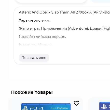
Asterix And Obelix Slap Them All 2 /Xbox X (Английс
Характеристики:
Жанр игры: Приключения (Adventure), Драки (Figh
Язык: Английская версия.
Издатель: Microids.
Возрастные ограничения: 6+.
Показать еще
Издание: Стандартное.
Однопользовательский режим, Локальный мультип
В тихую деревенскую жизнь Астерикса, Обеликса
Океаноникс, оказался в тюрьме за кражу, которо
Орел Лютеции - драгоценный золотой символ рим
Похожие товары
разобраться и приказывает Простопниксу тихо с
расспросить кое-кого, кто куда больше знает и лу
галлам не раз придется щедро раздавать тумаки!