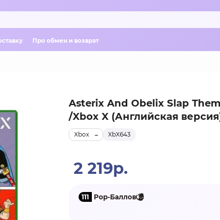
оставку
Про обмен и возврат
Asterix And Obelix Slap Them 
/Xbox X (Английская версия
Xbox
XbX643
2 219р.
111
Pop-Баллов