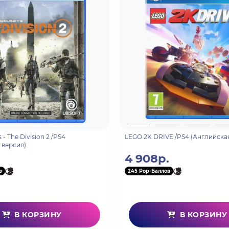
ре Beat'em Up с оригинальным сюжетом, где не будет недостат
леса, самый большой римский лагерь и даже Лютеция. Отп
аться с многочисленными персонажами и, конечно же, разда
и роликами, оживляющими историю!
ражения на новый уровень: больше врагов, больше боссов, 
" приемов, в более динамичных и подвижных боях Астерик
 А ведь еще есть возможность уничтожать определенные э
 - The Division 2 /PS4
LEGO 2K DRIVE /PS4 (Английска
 версия)
4 908р.
в
245 Pop-Баллов
В КОРЗИНУ
В КОРЗИНУ