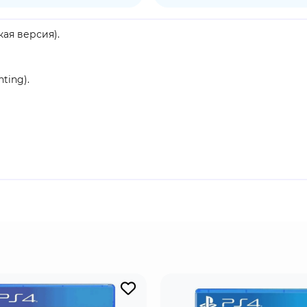
кая версия).
ting).
леер (разделение экрана) - 2 игрока.
 и их соседей врывается Простопникс, которому срочно нуж
й не совершал.
ских легионов - украден, и ни в чем не повинного челове
идеть в родной деревне. Наши закадычные друзья-галлы отп
чше разбирается в интригах большого города. . . И, разумее