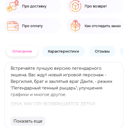
Про доставку
Про возврат
Про оплату
Как отследить заказ
Описание
Характеристики
Отзывы
В
Встречайте лучшую версию легендарного
экшена. Вас ждут новый игровой персонаж -
Вергилий, брат и заклятый враг Данте, - режим
"Легендарный темный рыцарь", улучшения
графики и многое другое.
DEVIL MAY CRY ВОЗВРАЩАЕТСЯ, ДЕТКА!
Встречайте лучшую версию легендарного
экшена. Новые особенности:
Показать еще
- Новый игровой персонаж - Вергилий, брат и