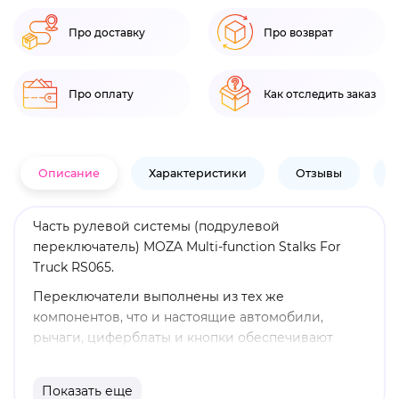
Про доставку
Про возврат
Про оплату
Как отследить заказ
Описание
Характеристики
Отзывы
В
Часть рулевой системы (подрулевой
переключатель) MOZA Multi-function Stalks For
Truck RS065.
Переключатели выполнены из тех же
компонентов, что и настоящие автомобили,
рычаги, циферблаты и кнопки обеспечивают
аутентичные ощущения, обеспечивая по-
настоящему захватывающий опыт вождения.
Показать еще