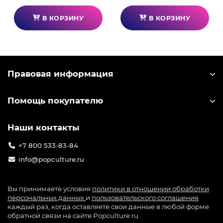
Многофункциональные рычаги MOZA
В КОРЗИНУ
В КОРЗИНУ
совместимы со всеми базами MOZA, от R3 до R21.
Они включают кронштейны и удлинительные
стержни для легкой установки, поддерживая как
стандартный, так и перевернутый монтаж.
Рычаги можно напрямую монтировать на базы с
Правовая информация
передними монтажными отверстиями и
регулировать для эргономичного комфорта. Они
Помощь покупателю
также подключаются напрямую к ПК и, при
наличии правильных кронштейнов, совместимы
со сторонними колесными базами.
Наши контакты
Особенности:
+7 800 533-83-84
Рычаг стеклоочистителя: да.
info@popculture.ru
Рычаг фар: да.
Вы принимаете условия
политики в отношении обработки
Рычаг круиз-контроля: да.
персональных данных
и
пользовательского соглашения
каждый раз, когда оставляете свои данные в любой форме
Количество программируемых переключателей:
обратной связи на сайте Popculture.ru
28.