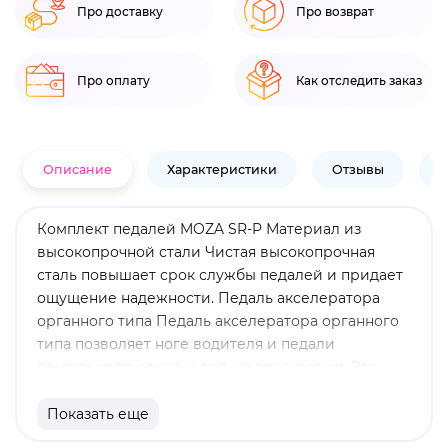
Про доставку
Про возврат
Про оплату
Как отследить заказ
Описание
Характеристики
Отзывы
В
Комплект педалей MOZA SR-P Материал из
высокопрочной стали Чистая высокопрочная
сталь повышает срок службы педалей и придает
ощущение надежности. Педаль акселератора
органного типа Педаль акселератора органного
типа позволяет ноге водителя и педали
двигаться по одной и той же траектории. Это
делает управление дроссельной заслонкой
более простым и точным. Высокоточный датчик
Показать еще
нагрузки: максимальная грузоподъемность 100 кг