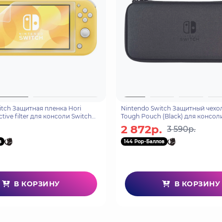
itch Защитная пленка Hori
Nintendo Switch Защитный чехол
ctive filter для консоли Switch
Tough Pouch (Black) для консол
1U)
OLED (NSW-810U)
2 872р.
3 590р.
в
144 Pop-Баллов
В КОРЗИНУ
В КОРЗИНУ