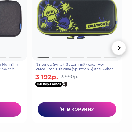
 Hori Slim
Nintendo Switch Защитный чехол Hori
и Switch
Premium vault case (Splatoon 3) для Switch
(NSW-424U)
3 192р.
3 990р.
160 Pop-Баллов
В КОРЗИНУ