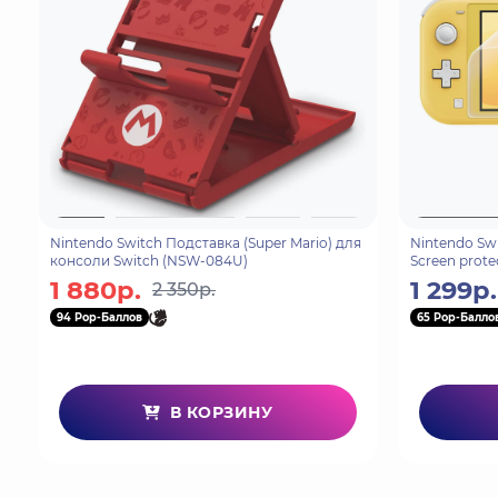
Nintendo Switch Подставка (Super Mario) для
Nintendo Sw
консоли Switch (NSW-084U)
Screen prote
Lite (NS2-00
1 880р.
1 299р.
2 350р.
94 Pop-Баллов
65 Pop-Балло
В КОРЗИНУ