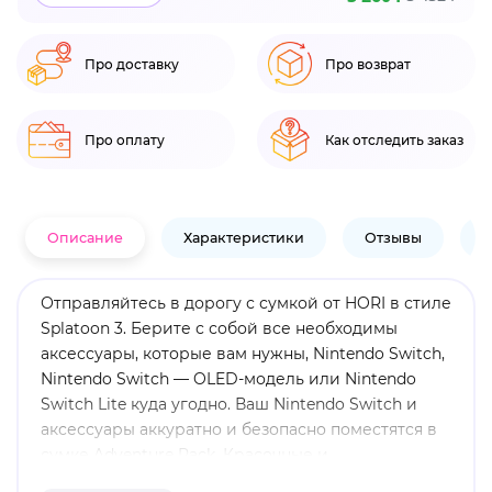
Про доставку
Про возврат
Про оплату
Как отследить заказ
Описание
Характеристики
Отзывы
В
Отправляйтесь в дорогу с сумкой от HORI в стиле
Splatoon 3. Берите с собой все необходимы
аксессуары, которые вам нужны, Nintendo Switch,
Nintendo Switch — OLED-модель или Nintendo
Switch Lite куда угодно. Ваш Nintendo Switch и
аксессуары аккуратно и безопасно поместятся в
сумке Adventure Pack. Красочные и
детализированные рисунки Splatoon 3 выделят